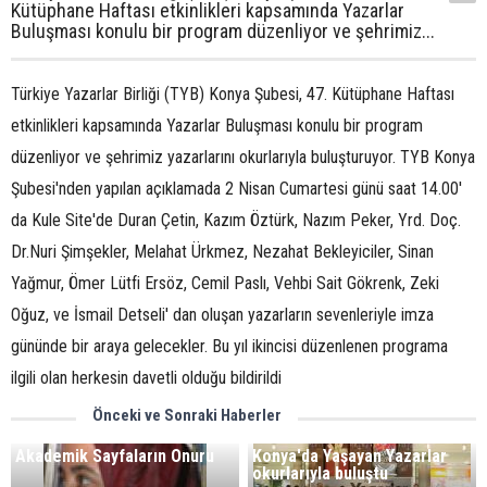
Kütüphane Haftası etkinlikleri kapsamında Yazarlar
Buluşması konulu bir program düzenliyor ve şehrimiz...
Türkiye Yazarlar Birliği (TYB) Konya Şubesi, 47. Kütüphane Haftası
etkinlikleri kapsamında Yazarlar Buluşması konulu bir program
düzenliyor ve şehrimiz yazarlarını okurlarıyla buluşturuyor. TYB Konya
Şubesi'nden yapılan açıklamada 2 Nisan Cumartesi günü saat 14.00'
da Kule Site'de Duran Çetin, Kazım Öztürk, Nazım Peker, Yrd. Doç.
Dr.Nuri Şimşekler, Melahat Ürkmez, Nezahat Bekleyiciler, Sinan
Yağmur, Ömer Lütfi Ersöz, Cemil Paslı, Vehbi Sait Gökrenk, Zeki
Oğuz, ve İsmail Detseli' dan oluşan yazarların sevenleriyle imza
gününde bir araya gelecekler. Bu yıl ikincisi düzenlenen programa
ilgili olan herkesin davetli olduğu bildirildi
Önceki ve Sonraki Haberler
Akademik Sayfaların Onuru
Konya'da Yaşayan Yazarlar
okurlarıyla buluştu