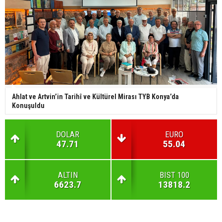
Ahlat ve Artvin’in Tarihî ve Kültürel Mirası TYB Konya’da
Konuşuldu
DOLAR
EURO
47.71
55.04
ALTIN
BIST 100
6623.7
13818.2