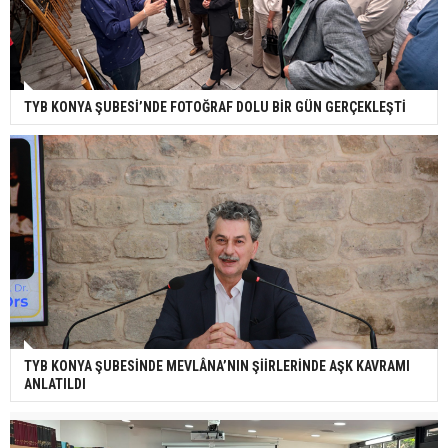
TYB KONYA ŞUBESİ’NDE FOTOĞRAF DOLU BİR GÜN GERÇEKLEŞTİ
TYB KONYA ŞUBESİNDE MEVLÂNA’NIN ŞİİRLERİNDE AŞK KAVRAMI
ANLATILDI