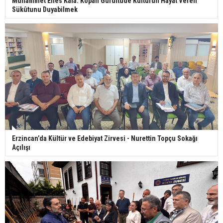
Muhammet Enes Kala: Kopan Gürültüde Kültürün Hayât Veren
Sükûtunu Duyabilmek
Erzincan’da Kültür ve Edebiyat Zirvesi - Nurettin Topçu Sokağı
Açılışı