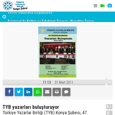
yât
Erzincan’da Kültür ve Edebiyat Zirvesi - Nurettin Topçu
TYB KONYA
Sokağı Açılışı
GERÇEKLE
11:13
31 Mart 2011
TYB yazarları buluşturuyor
A+
Türkiye Yazarlar Birliği (TYB) Konya Şubesi, 47.
A-