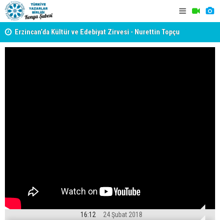
yât
Erzincan’da Kültür ve Edebiyat Zirvesi - Nurettin Topçu
TYB KONYA
Sokağı Açılışı
GERÇEKLE
16:12
24 Şubat 2018