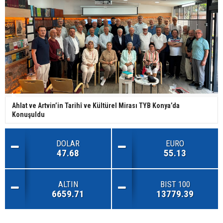
Ahlat ve Artvin’in Tarihî ve Kültürel Mirası TYB Konya’da
Konuşuldu
DOLAR
EURO
47.68
55.13
ALTIN
BIST 100
6659.71
13779.39