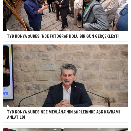
TYB KONYA ŞUBESİ’NDE FOTOĞRAF DOLU BİR GÜN GERÇEKLEŞTİ
TYB KONYA ŞUBESİNDE MEVLÂNA’NIN ŞİİRLERİNDE AŞK KAVRAMI
ANLATILDI