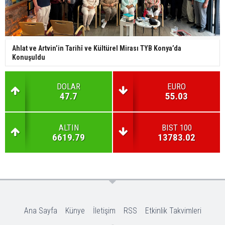
Ahlat ve Artvin’in Tarihî ve Kültürel Mirası TYB Konya’da
Konuşuldu
DOLAR
EURO
47.7
55.03
ALTIN
BIST 100
6619.79
13783.02
Ana Sayfa
Künye
İletişim
RSS
Etkinlik Takvimleri