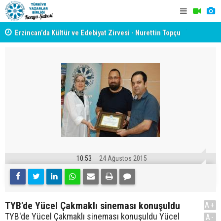
yât
Erzincan’da Kültür ve Edebiyat Zirvesi - Nurettin Topçu
TYB KONYA
Sokağı Açılışı
GERÇEKLE
10:53
24 Ağustos 2015
TYB'de Yücel Çakmaklı sineması konuşuldu
A+
TYB'de Yücel Çakmaklı sineması konuşuldu Yücel
A-