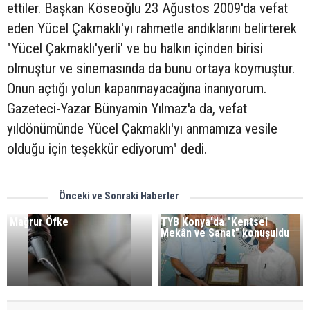
ettiler. Başkan Köseoğlu 23 Ağustos 2009'da vefat
eden Yücel Çakmaklı'yı rahmetle andıklarını belirterek
"Yücel Çakmaklı
'yerli' ve bu halkın içinden birisi
olmuştur ve sinemasında da bunu ortaya koymuştur.
Onun açtığı yolun kapanmayacağına inanıyorum.
Gazeteci-Yazar Bünyamin Yılmaz'a da, vefat
yıldönümünde Yücel Çakmaklı'yı anmamıza vesile
olduğu için teşekkür ediyorum" dedi.
Önceki ve Sonraki Haberler
Mağrur Öfke
TYB Konya'da "Kentsel
Mekân ve Sanat" konuşuldu