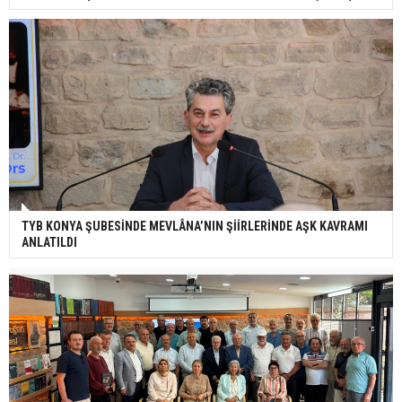
TYB KONYA ŞUBESİNDE MEVLÂNA’NIN ŞİİRLERİNDE AŞK KAVRAMI
ANLATILDI