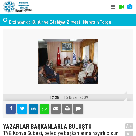
yât
Erzincan’da Kültür ve Edebiyat Zirvesi - Nurettin Topçu
TYB KONYA
Sokağı Açılışı
GERÇEKLE
12:38
15 Nisan 2009
YAZARLAR BAŞKANLARLA BULUŞTU
A+
TYB Konya Şubesi, belediye başkanlarına hayırlı olsun
A-