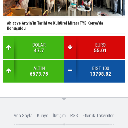
Ahlat ve Artvin’in Tarihî ve Kültürel Mirası TYB Konya’da
Konuşuldu
DOLAR
EURO
47.7
55.01
ALTIN
BIST 100
6573.75
13798.82
Ana Sayfa
Künye
İletişim
RSS
Etkinlik Takvimleri