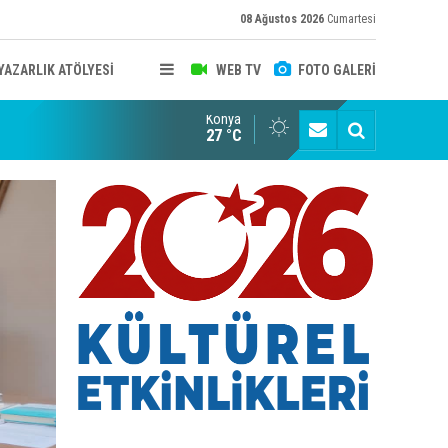
08 Ağustos 2026
Cumartesi
YAZARLIK ATÖLYESİ
WEB TV
FOTO GALERİ
Konya
B KONYA ŞUBESİ’NDE FOTOĞRAF DOLU BİR GÜN GERÇEKLEŞTİ
YAYINLAR
27 °C