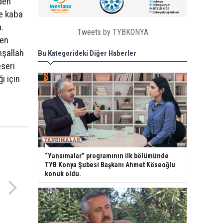
eden
le kaba
.
Tweets by TYBKONYA
den
nşallah
Bu Kategorideki Diğer Haberler
eseri
i için
“Yansımalar” programının ilk bölümünde
TYB Konya Şubesi Başkanı Ahmet Köseoğlu
konuk oldu.