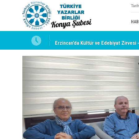
Tari
HAB
uyabilmek
Erzincan’da Kültür ve Edebiyat Zirvesi 