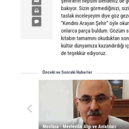
şehirlerin hepsini bendeniz de g
bakıyor. Sizin görmediğinizi, si
taslak inceleyeyim diye göz ge
“Kendini Arayan Şehir” öyle okun
onlarca parça buldum. Gözüm sat
kitabın tamamını okuduktan sonra
kültür dünyamıza kazandırdığı iç
de teşekkür ediyoruz.
Önceki ve Sonraki Haberler
Mevlâna - Mevlevîlik Algı ve Anlatıları