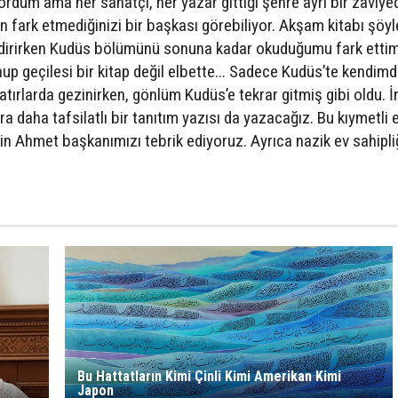
ördüm ama her sanatçı, her yazar gittiği şehre ayrı bir zaviy
zin fark etmediğinizi bir başkası görebiliyor. Akşam kitabı şöy
zdirirken Kudüs bölümünü sonuna kadar okuduğumu fark ettim
up geçilesi bir kitap değil elbette... Sadece Kudüs’te kendim
ırlarda gezinirken, gönlüm Kudüs’e tekrar gitmiş gibi oldu. İ
 daha tafsilatlı bir tanıtım yazısı da yazacağız. Bu kıymetli 
in Ahmet başkanımızı tebrik ediyoruz. Ayrıca nazik ev sahipliğ
Bu Hattatların Kimi Çinli Kimi Amerikan Kimi
Japon