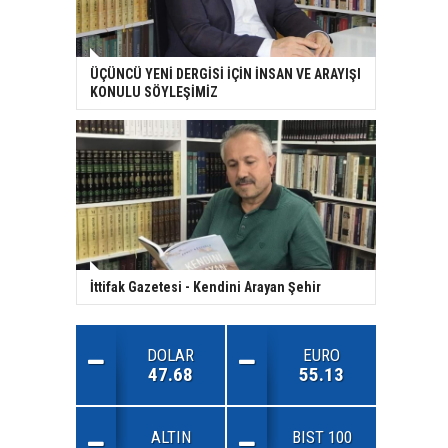
ÜÇÜNCÜ YENİ DERGİSİ İÇİN İNSAN VE ARAYIŞI
KONULU SÖYLEŞİMİZ
İttifak Gazetesi - Kendini Arayan Şehir
DOLAR
EURO
47.68
55.13
ALTIN
BIST 100