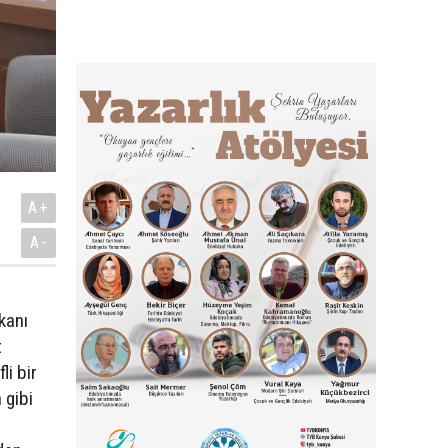
A+
A-
kanı
t
li bir
 gibi