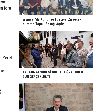
genel
en icra
Erzincan’da Kültür ve Edebiyat Zirvesi -
Nurettin Topçu Sokağı Açılışı
. Yerel
ş
 net
TYB KONYA ŞUBESİ’NDE FOTOĞRAF DOLU BİR
GÜN GERÇEKLEŞTİ
ği