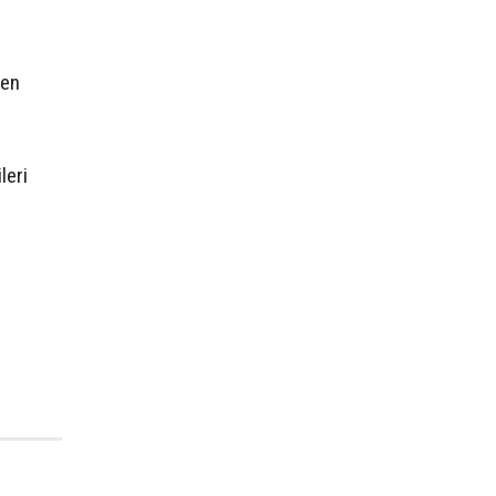
den
leri