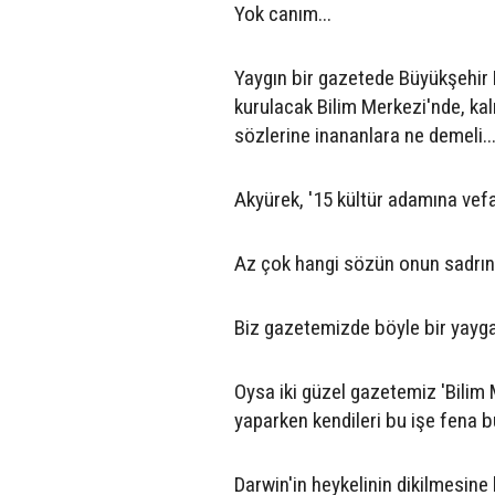
Yok canım...
Yaygın bir gazetede Büyükşehir B
kurulacak Bilim Merkezi'nde, kalı
sözlerine inananlara ne demeli..
Akyürek, '15 kültür adamına vefa
Az çok hangi sözün onun sadrında
Biz gazetemizde böyle bir yayga
Oysa iki güzel gazetemiz 'Bilim
yaparken kendileri bu işe fena bul
Darwin'in heykelinin dikilmesine