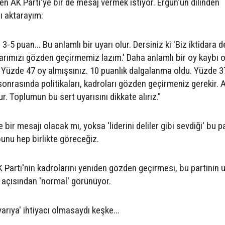
 AK Parti'ye bir de mesaj vermek istiyor. Ergün'ün dilinden
ı aktarayım:
3-5 puan... Bu anlamlı bir uyarı olur. Dersiniz ki 'Biz iktidara
rımızı gözden geçirmemiz lazım.' Daha anlamlı bir oy kaybı ol
. Yüzde 47 oy almışsınız. 10 puanlık dalgalanma oldu. Yüzde 3
ı sonrasında politikaları, kadroları gözden geçirmeniz gerekir.
ur. Toplumun bu sert uyarısını dikkate alırız."
bir mesajı olacak mı, yoksa 'liderini deliler gibi sevdiği' bu pa
nu hep birlikte göreceğiz.
Parti'nin kadrolarını yeniden gözden geçirmesi, bu partinin 
 açısından 'normal' görünüyor.
yarıya' ihtiyacı olmasaydı keşke...