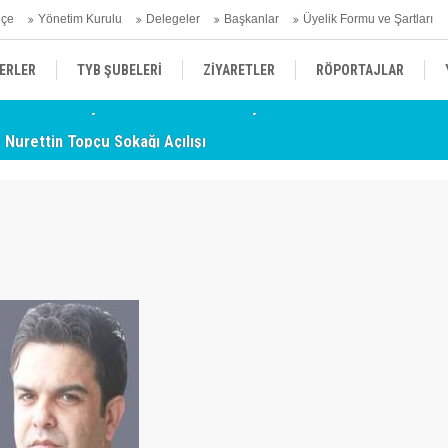
hçe
Yönetim Kurulu
Delegeler
Başkanlar
Üyelik Formu ve Şartları
ERLER
TYB ŞUBELERİ
ZİYARETLER
RÖPORTAJLAR
- Nurettin Topçu Sokağı Açılışı
TY
ÜYELERİMİZDEN HABERLER
KENDİNİ ARAYAN ŞEHİR
AÇIKLAMA