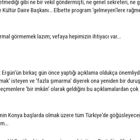
tmediği gibi ne bir vekil göndermişti, ne genel sekreteri, ne 
de Kültür Daire Başkanı... Elbette program 'gelmeyen'lere rağm
ormal görmemek lazım; vefaya hepimizin ihtiyacı var...
t Ergün'ün birkaç gün önce yaptığı açıklama oldukça önemliydi
rmak' isteyen ve 'fazla şımarma' diyerek ona yeniden bir duru
eçmenlere 'bir imkân' olarak geldiğini bu açıklamalardan çok
i'nin Konya başlarda olmak üzere tüm Türkiye'de göğüsleyece
m...