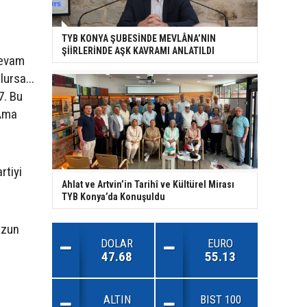
TYB KONYA ŞUBESİNDE MEVLÂNA’NIN
ŞİİRLERİNDE AŞK KAVRAMI ANLATILDI
 devam
ursa...
7. Bu
 Ama
rtiyi
Ahlat ve Artvin’in Tarihî ve Kültürel Mirası
TYB Konya’da Konuşuldu
uzun
DOLAR
EURO
47.68
55.13
ALTIN
BIST 100