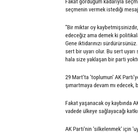
Fakat gördüğüm kadarıyla seçmen
seçmenin vermek istediği mesaj
"Bir miktar oy kaybetmişsinizdir, 
edeceğiz ama demek ki politikala
Gene iktidarınızı sürdürürsünüz
sert bir uyarı olur. Bu sert uyar
hala size yaklaşan bir parti yokt
29 Mart'ta 'toplumun' AK Parti'ye 
şımartmaya devam mı edecek, bu
Fakat yaşanacak oy kaybında AK 
vadede ülkeye sağlayacağı katkı
AK Parti'nin 'silkelenmek' için 'u