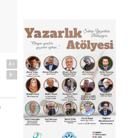
A+
A-
a