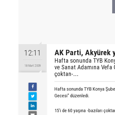
AK Parti, Akyürek 
12:11
Hafta sonunda TYB Konya
ve Sanat Adamına Vefa Ge
18 Mart 2009
çoktan-...
Hafta sonunda TYB Konya Şubesi 
Gecesi" düzenledi.
15'i de 60 yaşına -bazıları çokt