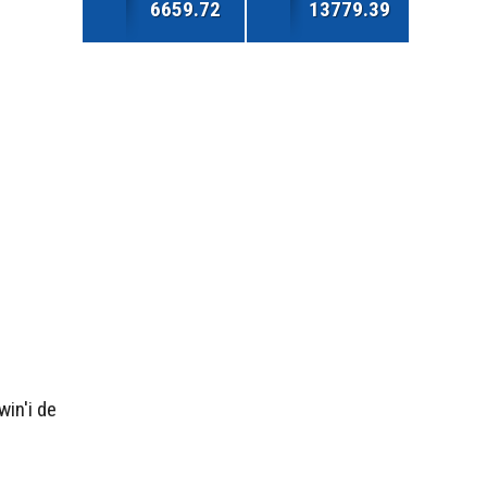
6659.72
13779.39
win'i de