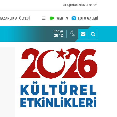
08 Ağustos 2026
Cumartesi
YAZARLIK ATÖLYESİ
WEB TV
FOTO GALERİ
Konya
B KONYA ŞUBESİ’NDE FOTOĞRAF DOLU BİR GÜN GERÇEKLEŞTİ
YAYINLAR
20 °C