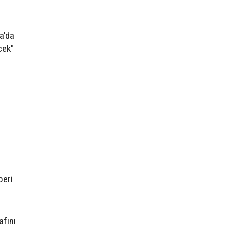
a'da
cek"
beri
afını