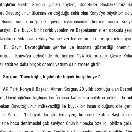
toğlu'nu anlattı. Sorgun, şunları söyledi; 'Öncelikler Başbakanımız Sa
t Davutoğlu'nun ülkesine ve doğduğu şehir olan Konya'ya büyük bir aidiy
. Bunun son örneği de güven oylamasından hemen sonra Konya
esiydi. Biz, büyük bir hazırlık yapalım ve Başbakanımızı en coşkulu şeki
ılayalım dedik ama o Konya'ya söz verdim ve bir an önce gelmek istiyo
i. Bu Sayın Davutoğlu'nun şehrine ve insanına gösterdiği önemin 
tergesi. Konya'ya geldiğinde de hemen 124 kilometrelik Çevre Yolu
li atıldı ve daha birçok önemli yatırım da hizmete girdi.'
Sorgun; 'Davutoğlu, kişiliği ile büyük bir şahsiyet'
AK Parti Konya İl Başkanı Ahmet Sorgun, 20 yıllık dostluğu olan Başba
t Davutoğlu'nun kişiliğini konferansa katılanlara anlatma imkanı da bul
akan Davutoğlu'nun mütevaziliği ile büyük bir insan olduğunu dile geti
kan Sorgun; 'O büyük bir akademisyen, hocamız. Zaten Başbakanım
isine hoca denilmesini çok seviyor. Onun bir başka özelliği, birlikte çalış
nları da asla yormaz. Bilge kişiliği de bir başka önemli özelliği. Ah