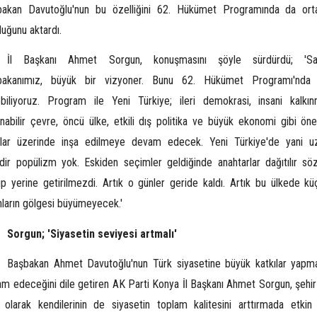
bakan Davutoğlu'nun bu özelliğini 62. Hükümet Programında da ort
uğunu aktardı.
İl Başkanı Ahmet Sorgun, konuşmasını şöyle sürdürdü; 'Sa
bakanımız, büyük bir vizyoner. Bunu 62. Hükümet Programı'nda
biliyoruz. Program ile Yeni Türkiye; ileri demokrasi, insani kalkın
nabilir çevre, öncü ülke, etkili dış politika ve büyük ekonomi gibi öne
klar üzerinde inşa edilmeye devam edecek. Yeni Türkiye'de yani u
dir popülizm yok. Eskiden seçimler geldiğinde anahtarlar dağıtılır söz
lip yerine getirilmezdi. Artık o günler geride kaldı. Artık bu ülkede kü
nların gölgesi büyümeyecek.'
Sorgun; 'Siyasetin seviyesi artmalı'
Başbakan Ahmet Davutoğlu'nun Türk siyasetine büyük katkılar yapm
m edeceğini dile getiren AK Parti Konya İl Başkanı Ahmet Sorgun, şehir
 olarak kendilerinin de siyasetin toplam kalitesini arttırmada etkin 