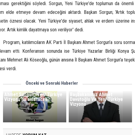
ması gerektiğini söyledi. Sorgun, Yeni Türkiye'de toplumun da önemli 
m elde etmeye devam edeceğini aktardı. Başkan Sorgun; 'Artık topl
setin öznesi olacak. Yeni Türkiye'de siyaset; ahlak ve erdem üzerine in
iyor. Artık kimlik dayatmaya son veriliyor' dedi.
Program, katılımcıların AK Parti İl Başkanı Ahmet Sorgun'a soru sormal
devam etti. Konferansın sonunda ise Türkiye Yazarlar Birliği Konya Ş
anı Mehmet Ali Köseoğlu, günün anısına İl Başkanı Ahmet Sorgun'a teşek
esi verdi.
Önceki ve Sonraki Haberler
Ahmet Sorgun, 'Yeni Türkiye
Başbakanımız Ahmet
Vizyonu'nu anlatacak
Davutoğlu Ve Yeni Türkiye
Vizyonu