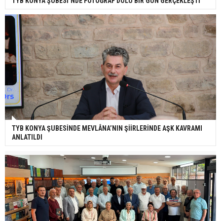
TYB KONYA ŞUBESİ’NDE FOTOĞRAF DOLU BİR GÜN GERÇEKLEŞTİ
TYB KONYA ŞUBESİNDE MEVLÂNA’NIN ŞİİRLERİNDE AŞK KAVRAMI
ANLATILDI