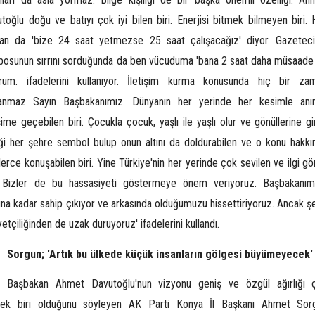
toğlu doğu ve batıyı çok iyi bilen biri. Enerjisi bitmek bilmeyen biri. 
n da 'bize 24 saat yetmezse 25 saat çalışacağız' diyor. Gazetecil
osunun sırrını
sorduğunda da ben vücuduma 'bana 2 saat daha müsaade 
orum. ifadelerini kullanıyor. İletişim kurma konusunda hiç bir za
lanmaz Sayın Başbakanımız. Dünyanın her yerinde her kesimle anı
işime geçebilen biri. Çocukla çocuk, yaşlı ile yaşlı olur ve gönüllerine gi
iği her şehre sembol bulup onun altını da doldurabilen ve o konu hakkı
lerce konuşabilen biri. Yine Türkiye'nin her yerinde çok sevilen ve ilgi g
i. Bizler de bu hassasiyeti göstermeye önem veriyoruz. Başbakanım
na kadar sahip çıkıyor ve arkasında olduğumuzu hissettiriyoruz. Ancak şe
iyetçiliğinden de uzak duruyoruz' ifadelerini kullandı.
Sorgun; 'Artık bu ülkede küçük insanların gölgesi büyümeyecek'
Başbakan Ahmet Davutoğlu'nun vizyonu geniş ve özgül ağırlığı 
sek biri olduğunu söyleyen AK Parti Konya İl Başkanı Ahmet Sor