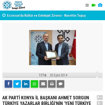
yât
Erzincan’da Kültür ve Edebiyat Zirvesi - Nurettin Topçu
TYB KONYA
Sokağı Açılışı
GERÇEKLE
17:16
20 Eylül 2014
AK PARTİ KONYA İL BAŞKANI AHMET SORGUN
A+
TÜRKİYE YAZARLAR BİRLİĞİ'NİN 'YENİ TÜRKİYE
A-