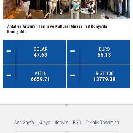
Ahlat ve Artvin’in Tarihî ve Kültürel Mirası TYB Konya’da
Konuşuldu
DOLAR
EURO
47.68
55.13
ALTIN
BIST 100
6659.71
13779.39
Ana Sayfa
Künye
İletişim
RSS
Etkinlik Takvimleri