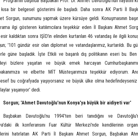
Programın başında Başbakan Prof. Dr. Ahmet Davutoğlu'nun hayatını k
 kısa bir belgesel gösterimi ile başladı. Daha sonra AK Parti İl Başk
et Sorgun, sunumunu yapmak üzere kürsüye geldi. Konuşmasının başı
rama ilgi gösteren katılımcılara teşekkür eden İl Başkanı Ahmet Sorg
esir kaldıktan sonra IŞİD'in elinden kurtarılan 46 vatandaş ile ilgili konu
un; '101 gündür esir olan diplomat ve vatandaşlarımız, kurtarıldı. Bu gü
rle güne başladık. İşte Etkili ve başarılı dış politikanın eseri bu. Ben
deyi bizlere yaşatan ve büyük emek harcayan Cumhurbaşkanımı
bakanımıza ve elbette MİT Müsteşarımıza teşekkür ediyorum. An
esef bu coğrafyada yaşıyorsanız ve büyük ülke olma hedefindeyseniz
olaylar yaşanıyor' dedi.
Sorgun; 'Ahmet Davutoğlu'nun Konya'ya büyük bir aidiyeti var'
Başbakan Davutoğlu'nu 1994'ten beri tanıdığını ve Davutoğlu'
a'daki ilk konferansını Fuar Kültür Merkezi'nde kendilerinin organ
iklerini hatırlatan AK Parti İl Başkanı Ahmet Sorgun, Başbakan Ah