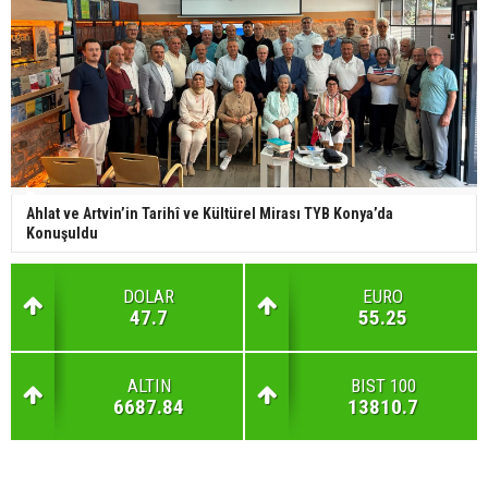
Ahlat ve Artvin’in Tarihî ve Kültürel Mirası TYB Konya’da
Konuşuldu
DOLAR
EURO
47.7
55.25
ALTIN
BIST 100
6687.84
13810.7