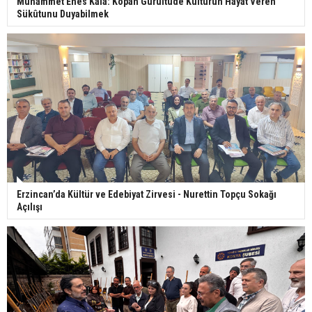
Muhammet Enes Kala: Kopan Gürültüde Kültürün Hayât Veren
Sükûtunu Duyabilmek
Erzincan’da Kültür ve Edebiyat Zirvesi - Nurettin Topçu Sokağı
Açılışı