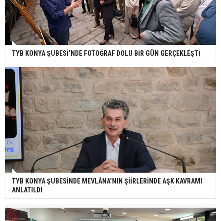
TYB KONYA ŞUBESİ’NDE FOTOĞRAF DOLU BİR GÜN GERÇEKLEŞTİ
TYB KONYA ŞUBESİNDE MEVLÂNA’NIN ŞİİRLERİNDE AŞK KAVRAMI
ANLATILDI