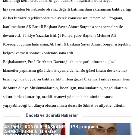
kullandığı kelimelerdendir. Bilge hocamızın başarılarla dolu hayat
hikayesinden bir nebzede olsa siz değerli katılımcılara aktarmanın bahtiyarlığı
ile her birinize teşekkür ederim diyerek konuşmasını tamamladı. Program,
katılımcıların AK Parti İl Başkanı Sayın Ahmet Sorgun'a soru sormaları ile
devam etti. Türkiye Yazarlar Birliği Konya Şube Başkanı Mehmet Ali
Köseoğlu, günün hatırasına, Ak Parti İl Başkanı Sayın Ahmet Sorgun'a teşekkür
belgesi vermesi sonrası konferans sona erdi.
Başbakanımız, Prof. Dr. Ahmet Davutoğlu'nun başarılı olmasını, güzel
hizmetler yapmasını gönülden isteyenlerdeniz. Bu güzel insanı desteklemek
bizim için de büyük bir bahtiyarlıktır. Hem güzel Ülkemiz Türkiye'mizin, hem
de bütün dünya Müslümanlarının, İnsanlığın, mazlumlarının, mağdurlarının
sıkıntılardan kurtarılıp, maddi- manevi yönden her kesimin insanca
yaşayabileceği bir dünya oluşturulması duası ile Sıhhat ve afiyetler dilerim.
Önceki ve Sonraki Haberler
AK PARTİ KONYA İL BAŞKANI
TYB programı
AHMET SORGUN TÜRKİYE