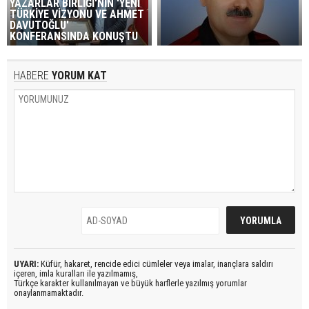
YAZARLAR BİRLİĞİ'NİN 'YENİ
TÜRKİYE VİZYONU VE AHMET
DAVUTOĞLU'
KONFERANSINDA KONUŞTU
HABERE
YORUM KAT
UYARI:
Küfür, hakaret, rencide edici cümleler veya imalar, inançlara saldırı
içeren, imla kuralları ile yazılmamış,
Türkçe karakter kullanılmayan ve büyük harflerle yazılmış yorumlar
onaylanmamaktadır.