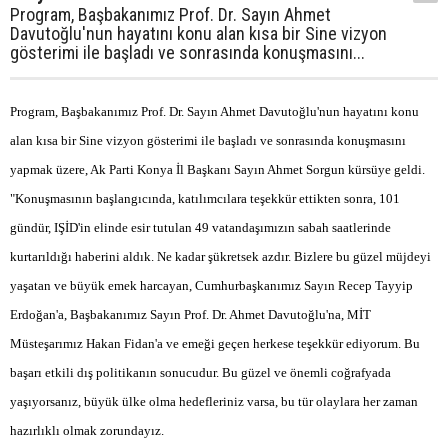
Program, Başbakanımız Prof. Dr. Sayın Ahmet
Davutoğlu'nun hayatını konu alan kısa bir Sine vizyon
gösterimi ile başladı ve sonrasında konuşmasını...
Program, Başbakanımız Prof. Dr. Sayın Ahmet Davutoğlu'nun hayatını konu
alan kısa bir Sine vizyon gösterimi ile başladı ve sonrasında konuşmasını
yapmak üzere, Ak Parti Konya İl Başkanı Sayın Ahmet Sorgun kürsüye geldi.
"Konuşmasının başlangıcında, katılımcılara teşekkür ettikten sonra, 101
gündür, IŞİD'in elinde esir tutulan 49 vatandaşımızın sabah saatlerinde
kurtarıldığı haberini aldık. Ne kadar şükretsek azdır. Bizlere bu güzel müjdeyi
yaşatan ve büyük emek harcayan, Cumhurbaşkanımız Sayın Recep Tayyip
Erdoğan'a, Başbakanımız Sayın Prof. Dr. Ahmet Davutoğlu'na, MİT
Müsteşarımız Hakan Fidan'a ve emeği geçen herkese teşekkür ediyorum. Bu
başarı etkili dış politikanın sonucudur. Bu güzel ve önemli coğrafyada
yaşıyorsanız, büyük ülke olma hedefleriniz varsa, bu tür olaylara her zaman
hazırlıklı olmak zorundayız.