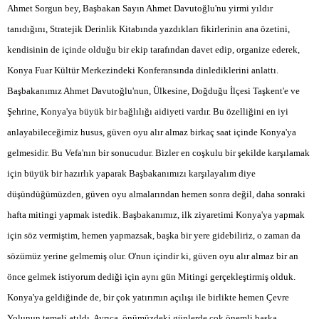
Ahmet Sorgun bey, Başbakan Sayın Ahmet Davutoğlu'nu yirmi yıldır
tanıdığını, Stratejik Derinlik Kitabında yazdıkları fikirlerinin ana özetini,
kendisinin de içinde olduğu bir ekip tarafından davet edip, organize ederek,
Konya Fuar Kültür Merkezindeki Konferansında dinlediklerini anlattı.
Başbakanımız Ahmet Davutoğlu'nun, Ülkesine, Doğduğu İlçesi Taşkent'e ve
Şehrine, Konya'ya büyük bir bağlılığı aidiyeti vardır. Bu özelliğini en iyi
anlayabileceğimiz husus, güven oyu alır almaz birkaç saat içinde Konya'ya
gelmesidir. Bu Vefa'nın bir sonucudur. Bizler en coşkulu bir şekilde karşılamak
için büyük bir hazırlık yaparak Başbakanımızı karşılayalım diye
düşündüğümüzden, güven oyu almalarından hemen sonra değil, daha sonraki
hafta mitingi yapmak istedik. Başbakanımız, ilk ziyaretimi Konya'ya yapmak
için söz vermiştim, hemen yapmazsak, başka bir yere gidebiliriz, o zaman da
sözümüz yerine gelmemiş olur. O'nun içindir ki, güven oyu alır almaz bir an
önce gelmek istiyorum dediği için aynı gün Mitingi gerçekleştirmiş olduk.
Konya'ya geldiğinde de, bir çok yatırımın açılışı ile birlikte hemen Çevre
Yolunun temeli atıldı. Ayrıca, önümüzdeki günlerde çok önemli başka