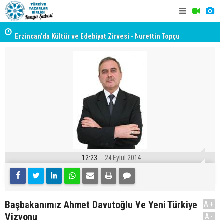
yât
Erzincan’da Kültür ve Edebiyat Zirvesi - Nurettin Topçu
TYB KONYA
Sokağı Açılışı
GERÇEKLE
12:23
24 Eylül 2014
Başbakanımız Ahmet Davutoğlu Ve Yeni Türkiye
A+
Vizyonu
A-