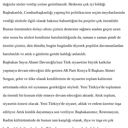
dağıtılır sözler verilip yerine getirilmezdi. Herkesin çok iyi bildiği
Başbakanlık, Cumhurbaşkanlığı yapmış bir politikacının seçim meydanlarında
verdiği sözlerle ilgili olarak bakınız bahsettiğim bu projeler çok önemlidir.
Bunun öneminden dolayı altını çiziniz demesine rağmen aradan geçen uzun
süre sonra bu sözleri kendisine hatırlatıldığında da, tamam o zaman şimdi de
üzerini çiziniz, dün dündür, bugün bugündür diyerek popülist davrananlardan
hatırlatıldı ve artık o günlerin geride kaldığı anlatıldı.
Başbakan Sayın Ahmet Davutoğlu'nun Türk siyasetine büyük katkılar
yapmaya devam edeceğini dile getiren AK Parti Konya İl Başkanı Ahmet
Sorgun, şehir ve ülke olarak kendilerinin de siyasetin toplam kalitesini
arttırmada etkin rol oynaması gerektiğini söyledi. Yeni Türkiye'de toplumun
da önemli bir konum elde etmeye devam edeceğini aktardı. Artık toplum,
siyasetin öznesi olacak. Yeni Türkiye'de siyaset; ahlak ve erdem üzerine inşa
ediliyor. Artık kimlik dayatmaya son veriliyor. Başbakanımız; Restorasyon,
Kadim kültürümüzde de bunun tam karşılığı olarak, ihya ve inşa en çok