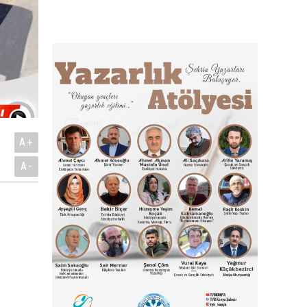
A+
A-