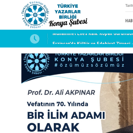
Tari
HAB
uyabilmek
Erzincan’da Kültür ve Edebiyat Zirvesi 