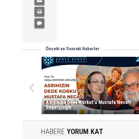
Önceki ve Sonraki Haberler
Asrımızın Dede Korkut'u Mustafa Necati
Sepetçioğlu
HABERE
YORUM KAT