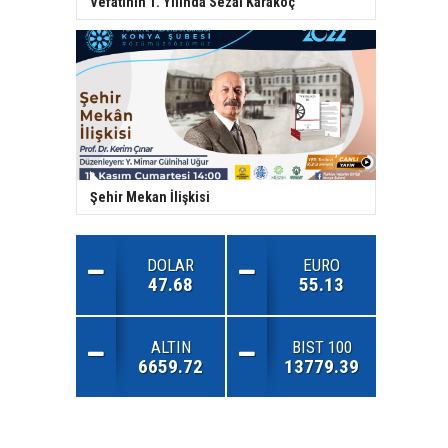
Vefatının 1. Yılında Sezai Karakoç
Şehir Mekan İlişkisi
DOLAR
EURO
47.68
55.13
ALTIN
BIST 100
6659.72
13779.39