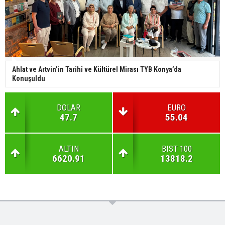
Ahlat ve Artvin’in Tarihî ve Kültürel Mirası TYB Konya’da
Konuşuldu
DOLAR
EURO
47.7
55.04
ALTIN
BIST 100
6620.91
13818.2