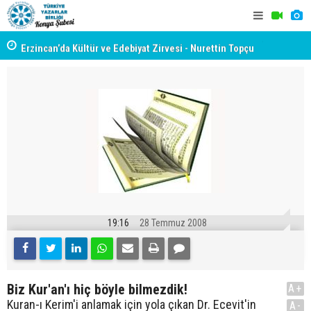
yât
Erzincan’da Kültür ve Edebiyat Zirvesi - Nurettin Topçu
TYB KONYA
Sokağı Açılışı
GERÇEKLE
19:16
28 Temmuz 2008
Biz Kur'an'ı hiç böyle bilmezdik!
A+
Kuran-ı Kerim'i anlamak için yola çıkan Dr. Ecevit'in
A-