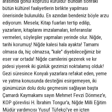
arasında gönül köprüsü kuruldu! Bundan sonraki
bütün kültürel faaliyetlerin birlikte yapılması
önerisinde bulunuldu. En azından bendeniz böyle arzu
ediyorum. Mesela; Kitap fuarları tertip edilip,
yazarların, kitaplarını imzalamaları, knferanslar
vermeleri, söyleşiler yapmaları yerinde olur. Niğde,
tarihi korumuş! Niğde kalesi hala ayakta! Tamamı
olmasa da, hiç olmazsa, "kale" diyebileceğimiz bir
eser var ortada! Niğde camilerini gezerek ve kır
pidesi yiyerek iki günlük gezimizi noktalamış olduk!
Gezi süresince Konyalı yazarlara refakat eden, yeme
ve yatma konusunda desteğini esirgemeyen, iki
günümüzün dolu dolu geçmesini sağlayan başta
Çamardı Kaymakamı sayın Mehmet Fevzi Dönmez'e,
KOP görevlisi H. İbrahim Tongur'a, Niğde Milli Eğitim
Müdür yardımcısı Yusuf Tüfekçi'ye en içten