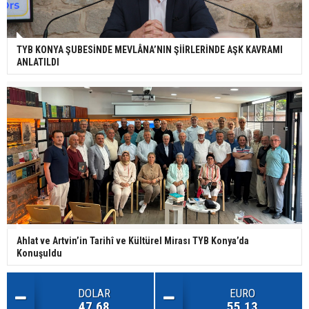
TYB KONYA ŞUBESİNDE MEVLÂNA’NIN ŞİİRLERİNDE AŞK KAVRAMI
ANLATILDI
Ahlat ve Artvin’in Tarihî ve Kültürel Mirası TYB Konya’da
Konuşuldu
DOLAR
EURO
47.68
55.13