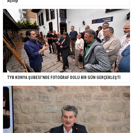
Açılışı
TYB KONYA ŞUBESİ’NDE FOTOĞRAF DOLU BİR GÜN GERÇEKLEŞTİ