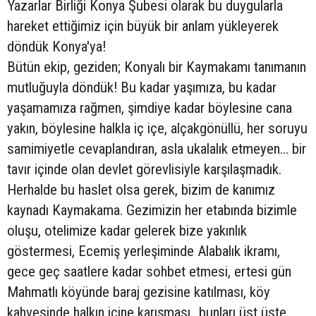
Yazarlar Birliği Konya Şubesi olarak bu duygularla
hareket ettiğimiz için büyük bir anlam yükleyerek
döndük Konya'ya!
Bütün ekip, geziden; Konyalı bir Kaymakamı tanımanın
mutluğuyla döndük! Bu kadar yaşımıza, bu kadar
yaşamamıza rağmen, şimdiye kadar böylesine cana
yakın, böylesine halkla iç içe, alçakgönüllü, her soruyu
samimiyetle cevaplandıran, asla ukalalık etmeyen... bir
tavır içinde olan devlet görevlisiyle karşılaşmadık.
Herhalde bu haslet olsa gerek, bizim de kanımız
kaynadı Kaymakama. Gezimizin her etabında bizimle
oluşu, otelimize kadar gelerek bize yakınlık
göstermesi, Ecemiş yerleşiminde Alabalık ikramı,
gece geç saatlere kadar sohbet etmesi, ertesi gün
Mahmatlı köyünde baraj gezisine katılması, köy
kahvesinde halkın içine karışması...bunları üst üste