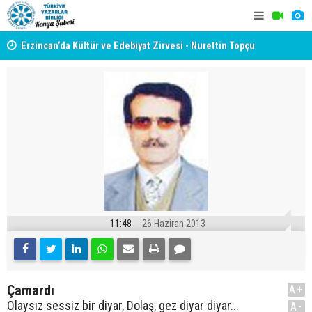
yât
Erzincan’da Kültür ve Edebiyat Zirvesi - Nurettin Topçu
TYB KONYA
Sokağı Açılışı
GERÇEKLE
11:48
26 Haziran 2013
Çamardı
A+
Olaysız sessiz bir diyar, Dolaş, gez diyar diyar...
A-