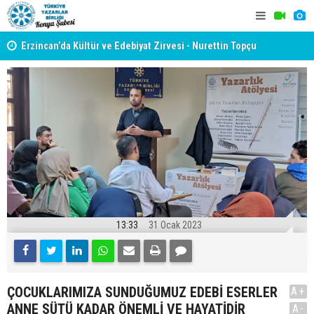
yât
Erzincan’da Kültür ve Edebiyat Zirvesi - Nurettin Topçu
TYB KONYA
Sokağı Açılışı
GERÇEKLE
13:33
31 Ocak 2023
ÇOCUKLARIMIZA SUNDUĞUMUZ EDEBİ ESERLER
A+
ANNE SÜTÜ KADAR ÖNEMLİ VE HAYATİDİR
A-