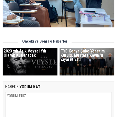
Önceki ve Sonraki Haberler
2023 yılı Âşık Veysel Yılı
TYB Konya Şube Yönetim
Olarak Kutlanacak
Kurulu, Mustafa Kavuş'u
Ziyaret Etti
HABERE
YORUM KAT