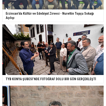
Erzincan’da Kültür ve Edebiyat Zirvesi - Nurettin Topçu Sokağı
Açılışı
TYB KONYA ŞUBESİ’NDE FOTOĞRAF DOLU BİR GÜN GERÇEKLEŞTİ