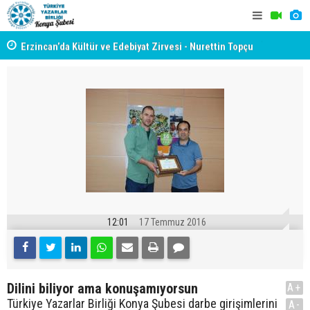
yât
Erzincan’da Kültür ve Edebiyat Zirvesi - Nurettin Topçu
TYB KONYA
Sokağı Açılışı
GERÇEKLE
12:01
17 Temmuz 2016
Dilini biliyor ama konuşamıyorsun
A+
Türkiye Yazarlar Birliği Konya Şubesi darbe girişimlerini
A-