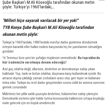
Şube Başkan'ı M.Ali Köseoğlu tarafından okunan metin
şöyle: Türkiye'yi 1960'lardaki,...
"Milleti hiçe sayarak varılacak bir yer yok!"
TYB Konya Şube Başkan'ı M.Ali Köseoğlu tarafından
okunan metin şöyle:
Türkiye'yi 1960'lardaki, 1980'lerdeki menfur darbe günlerine döndürmek
isteyen karanlık eller halkın iradesi karşısında hiç bir şanslarının olmadığını
gördüler.
16 Temmuz bize yeni bir şafağın müjdesini vermektedir:
Bu topraklarda
hür irademizle varolmaya devam edeceğiz!
Asıl güç silahta değil, ülkesine, devletine ve demokrasiye sahip çıkan
halktadır. Top, tank ve bütün silahlar, düşmana karşı kullanılmak içindir. Bu
amacın dışına çıkıldığı zaman zorbaların aracı olur, geri teper ve kullananı
imha eder. Türkiye bu rezil darbe girişiminden sonra ciddi bir arınma sürecine
girmek zorundadır.
Milletimiz bin yıllık varlık şuuruyla devletine, hükümetine sahip çıkmıştır.
Demokratik sistemi işler halde tutma konusunda halkımızın ortaya koyduğu
irade gelecek için en büyük ümidimizdir.