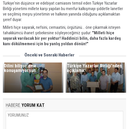
Türkiye'nin düşünce ve edebiyat camiasını temsil eden Türkiye Yazarlar
Birliği yönetimi millete karşı yapılan bu menfur kalkışmayı şiddetle lanetler
ve seçilmiş meşru yönetimin ve halkının yanında olduğunu açıklamaktan
şeref duyar.
Milleti hiçe sayarak, nefsini, cemaatini, örgütünü... öne çıkarmak isteyen
tahakkümcü ihanet şebekesine söyleyeceğimiz şudur:
"Milleti hiçe
sayarak varılacak bir yer yoktur! Haddinizi bilin, daha fazla kardeş
kanı dökülmemesi için bu yanlış yoldan dönün!"
Önceki ve Sonraki Haberler
Dilini biliyor ama
Türkiye Yazarlar Birliği'nden
konuşamıyorsun
açıklama:
HABERE
YORUM KAT