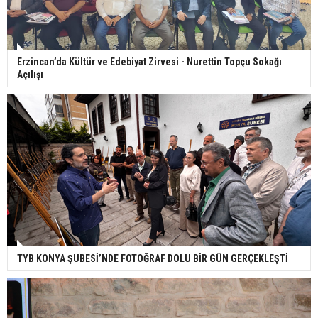
Erzincan’da Kültür ve Edebiyat Zirvesi - Nurettin Topçu Sokağı
Açılışı
TYB KONYA ŞUBESİ’NDE FOTOĞRAF DOLU BİR GÜN GERÇEKLEŞTİ