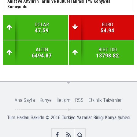
Ahlat ve Artvin’in Tarihî ve Kültürel Mirası TYB Konya’da
Konuşuldu
DOLAR
EURO
47.59
54.94
ALTIN
BIST 100
6494.87
13798.82
Ana Sayfa
Künye
İletişim
RSS
Etkinlik Takvimleri
Tüm Hakları Saklıdır © 2016
Türkiye Yazarlar Birliği Konya Şubesi