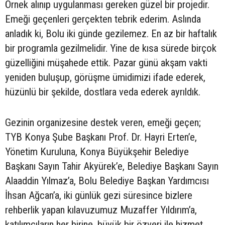
Örnek alınıp uygulanması gereken güzel bir projedir.
Emeği geçenleri gerçekten tebrik ederim. Aslında
anladık ki, Bolu iki günde gezilemez. En az bir haftalık
bir programla gezilmelidir. Yine de kısa sürede birçok
güzelliğini müşahede ettik. Pazar günü akşam vakti
yeniden buluşup, görüşme ümidimizi ifade ederek,
hüzünlü bir şekilde, dostlara veda ederek ayrıldık.
Gezinin organizesine destek veren, emeği geçen;
TYB Konya Şube Başkanı Prof. Dr. Hayri Erten’e,
Yönetim Kuruluna, Konya Büyükşehir Belediye
Başkanı Sayın Tahir Akyürek’e, Belediye Başkanı Sayın
Alaaddin Yılmaz’a, Bolu Belediye Başkan Yardımcısı
İhsan Ağcan’a, iki günlük gezi süresince bizlere
rehberlik yapan kılavuzumuz Muzaffer Yıldırım’a,
katılımcıların her birine, büyük bir özveri ile hizmet