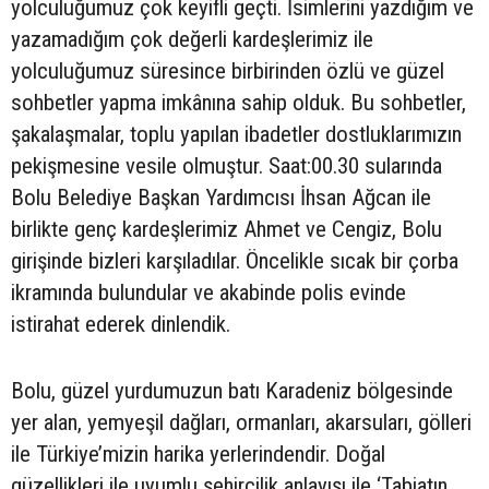
yolculuğumuz çok keyifli geçti. İsimlerini yazdığım ve
yazamadığım çok değerli kardeşlerimiz ile
yolculuğumuz süresince birbirinden özlü ve güzel
sohbetler yapma imkânına sahip olduk. Bu sohbetler,
şakalaşmalar, toplu yapılan ibadetler dostluklarımızın
pekişmesine vesile olmuştur. Saat:00.30 sularında
Bolu Belediye Başkan Yardımcısı İhsan Ağcan ile
birlikte genç kardeşlerimiz Ahmet ve Cengiz, Bolu
girişinde bizleri karşıladılar. Öncelikle sıcak bir çorba
ikramında bulundular ve akabinde polis evinde
istirahat ederek dinlendik.
Bolu, güzel yurdumuzun batı Karadeniz bölgesinde
yer alan, yemyeşil dağları, ormanları, akarsuları, gölleri
ile Türkiye’mizin harika yerlerindendir. Doğal
güzellikleri ile uyumlu şehircilik anlayışı ile ‘Tabiatın