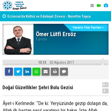
yât
Erzincan’da Kültür ve Edebiyat Zirvesi - Nurettin Topçu
TYB KONYA
Sokağı Açılışı
GERÇEKLE
Yazarın Tüm Yazıları >
Ömer Lütfi Ersöz
E-posta:
15:13
02 Ağustos 2017
A+
Doğal Güzellikler Şehri Bolu Gezisi
A-
Âyet-i Kerîmede: “De ki: Yeryüzünde gezip dolaşın da,
Allah ilk baştan nasıl yaratmış bir bakın. İşte Allah