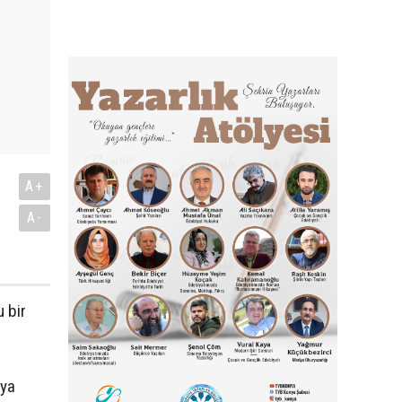
A+
A-
 bir
iya