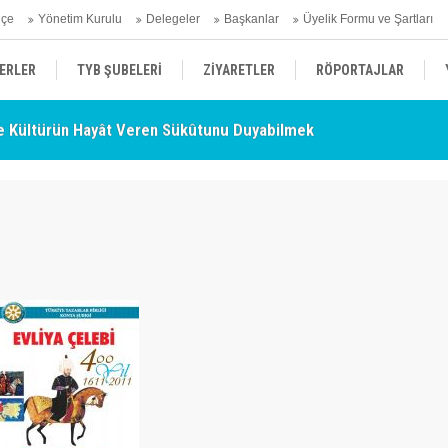
hçe
Yönetim Kurulu
Delegeler
Başkanlar
Üyelik Formu ve Şartları
ERLER
TYB ŞUBELERİ
ZİYARETLER
RÖPORTAJLAR
 Kültürün Hayât Veren Sükûtunu Duyabilmek
TY
ÜYELERİMİZDEN HABERLER
KENDİNİ ARAYAN ŞEHİR
AÇIKLAMA
- Nurettin Topçu Sokağı Açılışı