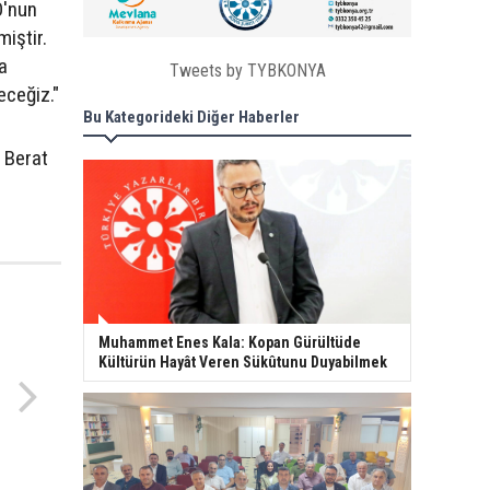
O'nun
iştir.
a
Tweets by TYBKONYA
eceğiz."
Bu Kategorideki Diğer Haberler
i Berat
Muhammet Enes Kala: Kopan Gürültüde
Kültürün Hayât Veren Sükûtunu Duyabilmek