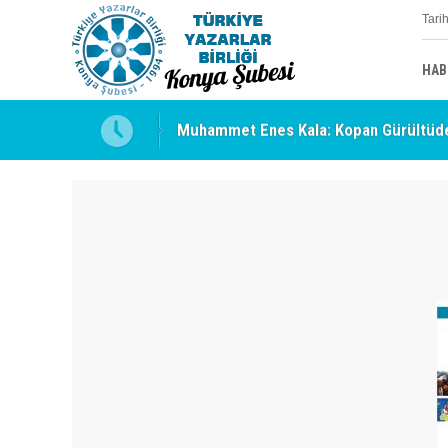
Tari
HAB
Muhammet Enes Kala: Kopan Gürültüde
Erzincan’da Kültür ve Edebiyat Zirvesi 