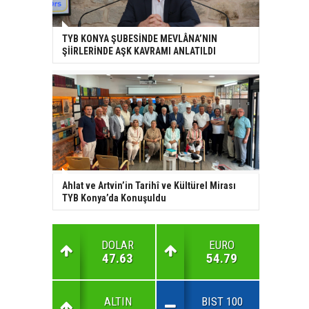
TYB KONYA ŞUBESİNDE MEVLÂNA’NIN
ŞİİRLERİNDE AŞK KAVRAMI ANLATILDI
Ahlat ve Artvin’in Tarihî ve Kültürel Mirası
TYB Konya’da Konuşuldu
DOLAR
EURO
47.63
54.79
ALTIN
BIST 100