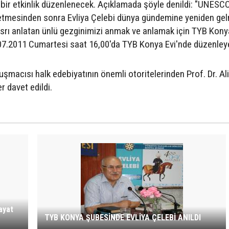
 bir etkinlik düzenlenecek. Açıklamada şöyle denildi: "UNESC
lan etmesinden sonra Evliya Çelebi dünya gündemine yeniden gelm
asrı anlatan ünlü gezginimizi anmak ve anlamak için TYB Kony
09.07.2011 Cumartesi saat 16,00'da TYB Konya Evi'nde düzenley
uşmacısı halk edebiyatının önemli otoritelerinden Prof. Dr. Al
r davet edildi.
ayat
TYB KONYA ŞUBESİNDE EVLİYA ÇELEBİ ANILDI