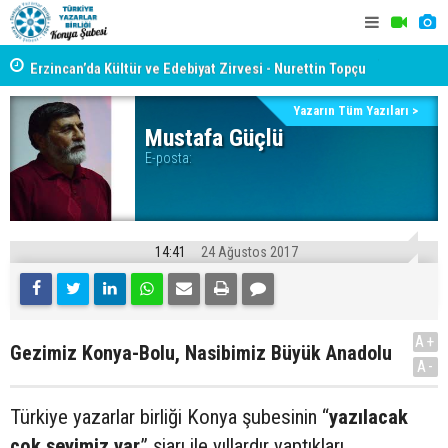
yât
Erzincan’da Kültür ve Edebiyat Zirvesi - Nurettin Topçu
TYB KONYA
Sokağı Açılışı
GERÇEKLE
Yazarın Tüm Yazıları >
Mustafa Güçlü
E-posta:
14:41
24 Ağustos 2017
A+
Gezimiz Konya-Bolu, Nasibimiz Büyük Anadolu
A-
Türkiye yazarlar birliği Konya şubesinin “
yazılacak
çok şeyimiz var
” şiarı ile yıllardır yaptıkları