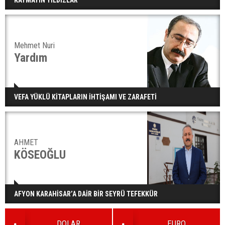
Mehmet Nuri
Yardım
VEFA YÜKLÜ KİTAPLARIN İHTİŞAMI VE ZARAFETİ
AHMET
KÖSEOĞLU
AFYON KARAHİSAR’A DAİR BİR SEYRÜ TEFEKKÜR
DOLAR
EURO