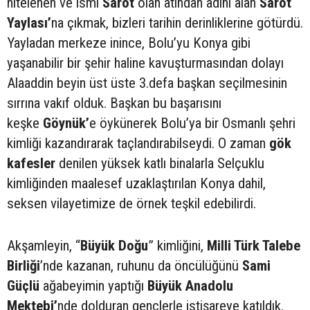
nitelenen ve ismi
Sarot
olan atından adını alan
Sarot
Yaylası’
na çıkmak, bizleri tarihin derinliklerine götürdü.
Yayladan merkeze inince, Bolu’yu Konya gibi
yaşanabilir bir şehir haline kavuşturmasından dolayı
Alaaddin beyin üst üste 3.defa başkan seçilmesinin
sırrına vakıf olduk. Başkan bu başarısını
keşke
Göynük’
e öykünerek Bolu’ya bir Osmanlı şehri
kimliği kazandırarak taçlandırabilseydi. O zaman
gök
kafesler
denilen yüksek katlı binalarla Selçuklu
kimliğinden maalesef uzaklaştırılan Konya dahil,
seksen vilayetimize de örnek teşkil edebilirdi.
Akşamleyin, “
Büyük Doğu
” kimliğini,
Milli Türk Talebe
Birliği
’nde kazanan, ruhunu da öncülüğünü
Sami
Güçlü
ağabeyimin yaptığı
Büyük Anadolu
Mektebi’
nde dolduran gençlerle istişareye katıldık.