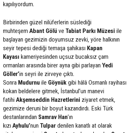
kapılıyordum.
Birbirinden güzel nilüferlerin süslediği
muhteşem
Abant Gölü
ve
Tabiat Parkı Müzesi
ile
başlayan gezimizin doyumsuz zevki, yöre halkının
seyir tepesi dediği temaşa şahikası
Kapan
Kayası
kameriyesinden uçsuz bucaksız çam
ormanları arasında birer ayna gibi parlayan
Yedi
Göller’
in seyri ile zirveye çıktı.
Sonra
Mudurnu
ile
Göynük
gibi hâlâ Osmanlı rayihası
kokan beldelere gitmek, İstanbul’un manevi
fatihi
Akşemseddin
Hazretlerini
ziyaret etmek,
gezimize deruni bir boyut kazandırdı. Eski Türk
destanlarından
Samrav Han
’ın
kızı
Ayhulu’
nun
Tulpar
denilen kanatlı at olarak