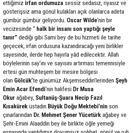
ettiğimiz
irfan ordumuza
sessiz sedasız, riyasız ve
gösterişsiz ama gönül kulakları açık olanlarca adeta
gümbür gümbür geliyordu.
Oscar Wilde
‘nin bir
vecizesinde “
halk bir insanı son yaptığı şeyle
tanır”
dediği gibi Sami bey de bu hizmeti ile tarihe
geçecek, irfan ordusuna kazandıracağı yeni birlikler
sayesinde, ilerde hep hayırla yâd edilecektir. Allah
böylelerinin say’ını ve sayısını artırması temennisiyle
ertesi gün muhteşem bir mesire bölgesi
olan
Gölcük’
te günümüz Akşemseddin’lerinden
Şeyh
Emin Acar
Efendi
‘nin halifesi
Dr Musa
Okur
ağabey,
Sultanüş-Şuara Necip Fazıl
Kısakürek
üstadın
Büyük Doğu Mektebi’nin
son
çınarlarından
Dr. Mehmet Şener Yücetürk
ağabey ve
Şehr-Emini Alaaddin bey ile birlikte öğle yemeği
esnasında yaptığımız doyumsuz sohbet, gönül ve ruh