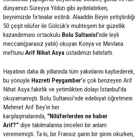
dünyamızı Süreyya Yıldızı gibi aydınlatırken,
beynimizde fırtınalar estirdi. Alaaddin Beyin yetiştirdiği
50 çeşit nilüfer ile Gölcük’e muhteşem bir güzellik
kazandırması ortaokulu
Bolu Sultanisi’
nde leyli
meccani(parasız yatılı) okuyan Konya ve Mevlana
meftunu
Arif Nihat Asya
üstadımızı hatırlattı.
Hayatının daha ilk yıllarında tüm yakınlarını kaybederek,
bu yönüyle
Hazreti Peygamber’
e çok benzeyen Arif
Nihat Asya fakirlik ve yetimlikten dolayı İstanbul’da
okuyamamıştı. Bolu Sultanisi’nde edebiyat öğretmeni
Mehmet Arif Bey’in her
karşılaşmalarında,
“Nilüferlerden ne haber
Arif?”
diye takılmalarına önceleri bir anlam
verememişti. Ta ki, bir Fransız şairin bir şiirini okurken,