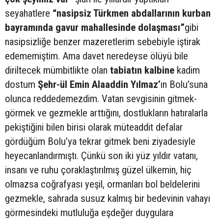
seyahatlere
“nasipsiz Türkmen abdallarının kurban
bayramında gavur mahallesinde dolaşması”
gibi
nasipsizliğe benzer mazeretlerim sebebiyle iştirak
edememiştim. Ama davet neredeyse ölüyü bile
diriltecek mümbitlikte olan
tabiatın kalbine
kadim
dostum
Şehr-ül Emin Alaaddin Yılmaz’
ın Bolu’suna
olunca reddedemezdim. Vatan sevgisinin gitmek-
görmek ve gezmekle arttığını, dostlukların hatıralarla
pekiştiğini bilen birisi olarak müteaddit defalar
gördüğüm Bolu’ya tekrar gitmek beni ziyadesiyle
heyecanlandırmıştı. Çünkü son iki yüz yıldır vatanı,
insanı ve ruhu çoraklaştırılmış güzel ülkemin, hiç
olmazsa coğrafyası yeşil, ormanları bol beldelerini
gezmekle, sahrada susuz kalmış bir bedevinin vahayı
görmesindeki mutluluğa eşdeğer duygulara