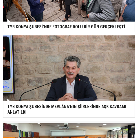
TYB KONYA ŞUBESİ’NDE FOTOĞRAF DOLU BİR GÜN GERÇEKLEŞTİ
TYB KONYA ŞUBESİNDE MEVLÂNA’NIN ŞİİRLERİNDE AŞK KAVRAMI
ANLATILDI