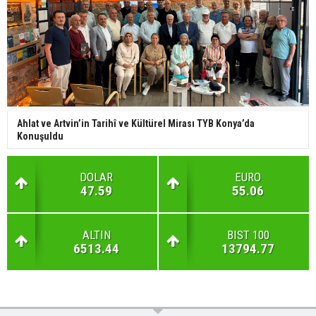
Ahlat ve Artvin’in Tarihî ve Kültürel Mirası TYB Konya’da
Konuşuldu
DOLAR
EURO
47.59
55.06
ALTIN
BIST 100
6513.44
13794.77