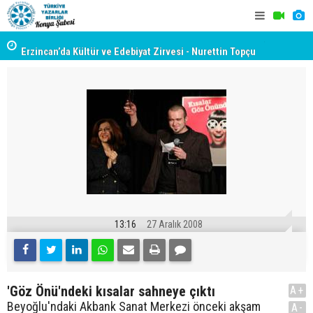
yât
Erzincan’da Kültür ve Edebiyat Zirvesi - Nurettin Topçu
TYB KONYA
Sokağı Açılışı
GERÇEKLE
13:16
27 Aralık 2008
'Göz Önü'ndeki kısalar sahneye çıktı
A+
Beyoğlu'ndaki Akbank Sanat Merkezi önceki akşam
A-