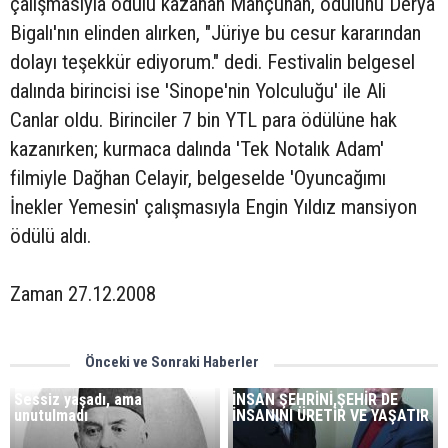
çalışmasıyla ödülü kazanan Mançuhan, ödülünü Derya
Bigalı'nın elinden alırken, "Jüriye bu cesur kararından
dolayı teşekkür ediyorum." dedi. Festivalin belgesel
dalında birincisi ise 'Sinope'nin Yolculuğu' ile Ali
Canlar oldu. Birinciler 7 bin YTL para ödülüne hak
kazanırken; kurmaca dalında 'Tek Notalık Adam'
filmiyle Dağhan Celayir, belgeselde 'Oyuncağımı
İnekler Yemesin' çalışmasıyla Engin Yıldız mansiyon
ödülü aldı.
Zaman 27.12.2008
Önceki ve Sonraki Haberler
Sessiz yaşadı, ama
İNSAN ŞEHRİNİ,ŞEHİR DE
unutulmadı
İNSANINI ÜRETİR VE YAŞATIR