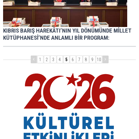
KIBRIS BARIŞ HAREKÂTI’NIN YIL DÖNÜMÜNDE MİLLET
KÜTÜPHANESİ’NDE ANLAMLI BİR PROGRAM:
1
2
3
4
5
6
7
8
9
10