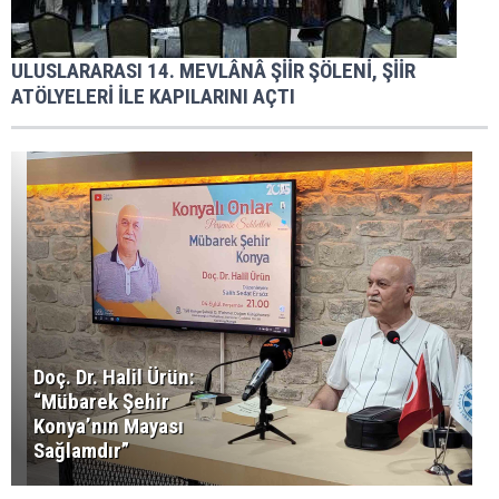
ULUSLARARASI 14. MEVLÂNÂ ŞİİR ŞÖLENİ, ŞİİR
ATÖLYELERİ İLE KAPILARINI AÇTI
Doç. Dr. Halil Ürün:
“Mübarek Şehir
Konya’nın Mayası
Sağlamdır”