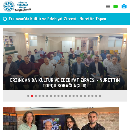
yât
Erzincan’da Kültür ve Edebiyat Zirvesi - Nurettin Topçu
TYB KONYA
Sokağı Açılışı
GERÇEKLE
ERZİNCAN’DA KÜLTÜR VE EDEBİYAT ZİRVESİ - NURETTİN
TOPÇU SOKAĞI AÇILIŞI