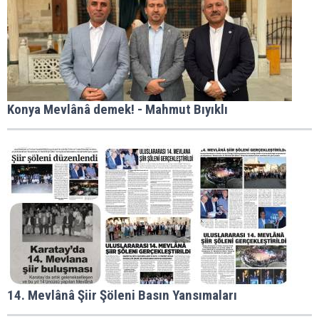
Konya Mevlânâ demek! - Mahmut Bıyıklı
14. Mevlânâ Şiir Şöleni Basın Yansımaları