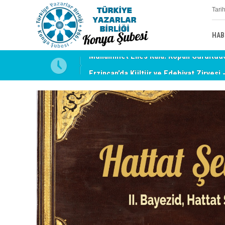
Tari
HAB
uyabilmek
Erzincan’da Kültür ve Edebiyat Zirvesi 