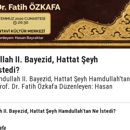
lah II. Bayezid, Hattat Şeyh
stedi?
mdullah II. Bayezid, Hattat Şeyh Hamdullah'tan
rof. Dr. Fatih Özkafa Düzenleyen: Hasan
 II. Bayezid, Hattat Şeyh Hamdullah'tan Ne İstedi?
afa