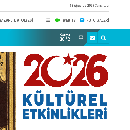
08 Ağustos 2026
Cumartesi
YAZARLIK ATÖLYESİ
WEB TV
FOTO GALERİ
Konya
B KONYA ŞUBESİ’NDE FOTOĞRAF DOLU BİR GÜN GERÇEKLEŞTİ
YAYINLAR
30 °C