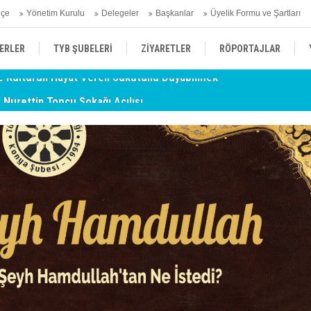
hçe
Yönetim Kurulu
Delegeler
Başkanlar
Üyelik Formu ve Şartları
ERLER
TYB ŞUBELERİ
ZİYARETLER
RÖPORTAJLAR
- Nurettin Topçu Sokağı Açılışı
TY
ÜYELERİMİZDEN HABERLER
KENDİNİ ARAYAN ŞEHİR
AÇIKLAMA