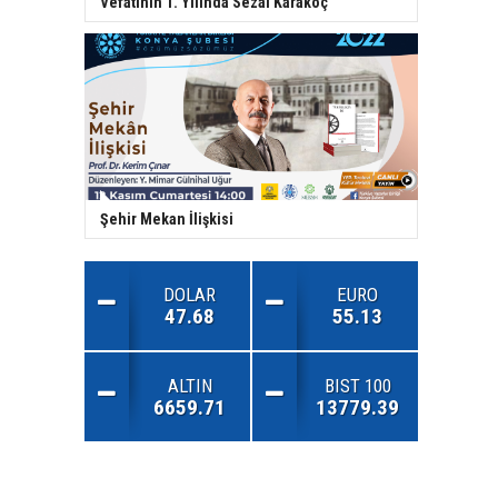
Vefatının 1. Yılında Sezai Karakoç
Şehir Mekan İlişkisi
DOLAR
EURO
47.68
55.13
ALTIN
BIST 100
6659.71
13779.39