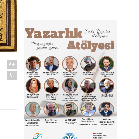
A+
A-