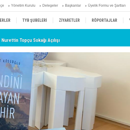
hçe
Yönetim Kurulu
Delegeler
Başkanlar
Üyelik Formu ve Şartları
ERLER
TYB ŞUBELERİ
ZİYARETLER
RÖPORTAJLAR
- Nurettin Topçu Sokağı Açılışı
TY
ÜYELERİMİZDEN HABERLER
KENDİNİ ARAYAN ŞEHİR
AÇIKLAMA