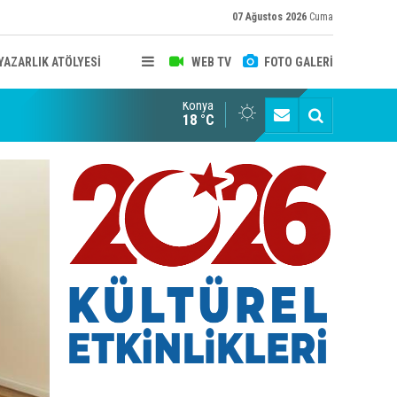
07 Ağustos 2026
Cuma
YAZARLIK ATÖLYESİ
WEB TV
FOTO GALERİ
Konya
B KONYA ŞUBESİ’NDE FOTOĞRAF DOLU BİR GÜN GERÇEKLEŞTİ
YAYINLAR
18 °C