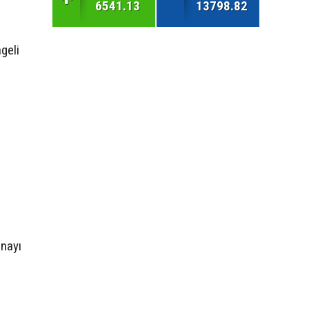
6541.13
13798.82
geli
anayı