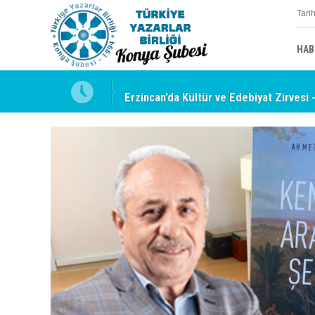
Tari
HAB
uyabilmek
Erzincan’da Kültür ve Edebiyat Zirvesi 