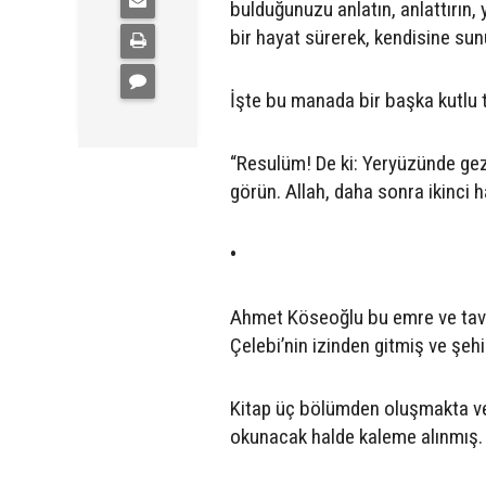
bulduğunuzu anlatın, anlattırın, y
bir hayat sürerek, kendisine sun
İşte bu manada bir başka kutlu t
“Resulüm! De ki: Yeryüzünde gezip
görün. Allah, daha sonra ikinci h
•
Ahmet Köseoğlu bu emre ve tavsiy
Çelebi’nin izinden gitmiş ve şe
Kitap üç bölümden oluşmakta ve h
okunacak halde kaleme alınmış.