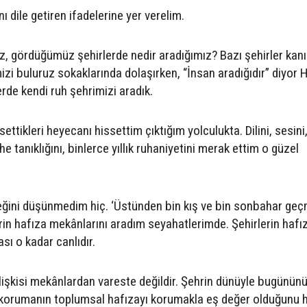
 dile getiren ifadelerine yer verelim.
miz, gördüğümüz şehirlerde nedir aradığımız? Bazı şehirler kan
mizi buluruz sokaklarında dolaşırken, “İnsan aradığıdır” diyor 
rde kendi ruh şehrimizi aradık.
ettikleri heyecanı hissettim çıktığım yolculukta. Dilini, sesini
he tanıklığını, binlerce yıllık ruhaniyetini merak ettim o güzel
eğini düşünmedim hiç. ‘Üstünden bin kış ve bin sonbahar geç
rin hafıza mekânlarını aradım seyahatlerimde. Şehirlerin hafı
ası o kadar canlıdır.
in ilişkisi mekânlardan vareste değildir. Şehrin dünüyle bugününü
ı korumanın toplumsal hafızayı korumakla eş değer olduğunu 