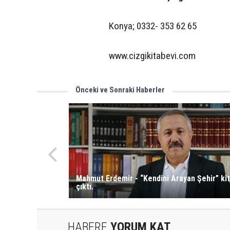
Konya; 0332- 353 62 65
www.cizgikitabevi.com
Önceki ve Sonraki Haberler
Mahmut Erdemir - “Kendini Arayan Şehir” kit
çıktı.
HABERE
YORUM KAT