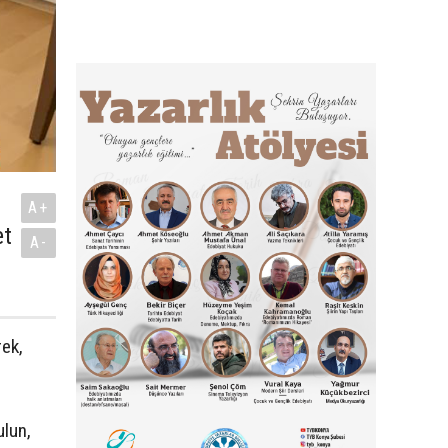
A+
et
A-
rek,
ulun,