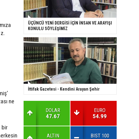
ÜÇÜNCÜ YENİ DERGİSİ İÇİN İNSAN VE ARAYIŞI
ımıza
KONULU SÖYLEŞİMİZ
Hz.
,
İttifak Gazetesi - Kendini Arayan Şehir
miş’
zası ne
DOLAR
EURO
47.67
54.99
 bir
herkesin
ALTIN
BIST 100