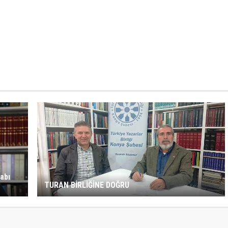
abı
TURAN BİRLİĞİNE DOĞRU