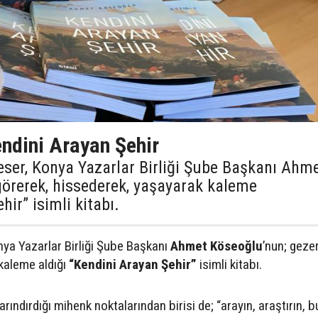
endini Arayan Şehir
eser, Konya Yazarlar Birliği Şube Başkanı Ahm
görerek, hissederek, yaşayarak kaleme
hir” isimli kitabı.
nya Yazarlar Birliği Şube Başkanı
Ahmet Köseoğlu
’nun; geze
kaleme aldığı
“Kendini Arayan Şehir”
isimli kitabı.
rındırdığı mihenk noktalarından birisi de; “arayın, araştırın, b