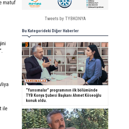
ne matuf
Tweets by TYBKONYA
Bu Kategorideki Diğer Haberler
ini
”.
vliya
“Yansımalar” programının ilk bölümünde
TYB Konya Şubesi Başkanı Ahmet Köseoğlu
konuk oldu.
 ile