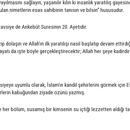
ayılmasını sağlayın, yaşanılır kılın ki insanlık yaratılış gayesi
ulan nimetlerin esas sahibinin tanısın ve bilsin” hususudur.
avsiye de Ankebût Suresinin 20. Ayetidir.
 dolaşın ve Allah’ın ilk yaratılışı nasıl başlatıp devam ettirdiğ
ayatı da işte böyle gerçekleştirecektir; Allah her şeye kadirdir
eye uyumlu olarak, İslam’ın kandil şehirlerini görmek için E
hirlerin kabuğundan ziyade özünü yazmış.
er bölüm, susamış bir kimsenin su içtiği lezzetten aldığı tat