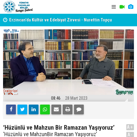
yât
Erzincan’da Kültür ve Edebiyat Zirvesi - Nurettin Topçu
TYB KONYA
Sokağı Açılışı
GERÇEKLE
08:46
28 Mart 2023
‘Hüzünlü ve Mahzun Bir Ramazan Yaşıyoruz’
A+
‘Hüzünlü ve MahzunBir Ramazan Yaşıyoruz’
A-