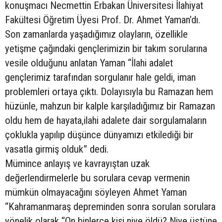
konuşmacı Necmettin Erbakan Üniversitesi İlahiyat
Fakültesi Öğretim Üyesi Prof. Dr. Ahmet Yaman’dı.
Son zamanlarda yaşadığımız olayların, özellikle
yetişme çağındaki gençlerimizin bir takım sorularına
vesile olduğunu anlatan Yaman “İlahi adalet
gençlerimiz tarafından sorgulanır hale geldi, iman
problemleri ortaya çıktı. Dolayısıyla bu Ramazan hem
hüzünle, mahzun bir kalple karşıladığımız bir Ramazan
oldu hem de hayata,ilahi adalete dair sorgulamaların
çoklukla yapılıp düşünce dünyamızı etkilediği bir
vasatla girmiş olduk” dedi.
Mümince anlayış ve kavrayıştan uzak
değerlendirmelerle bu sorulara cevap vermenin
mümkün olmayacağını söyleyen Ahmet Yaman
“Kahramanmaraş depreminden sonra sorulan sorulara
yönelik olarak “On binlerce kişi niye öldü? Niye üstüne