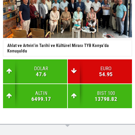
Ahlat ve Artvin’in Tarihî ve Kültürel Mirası TYB Konya’da
Konuşuldu
DOLAR
EURO
47.6
54.95
ALTIN
BIST 100
6499.17
13798.82