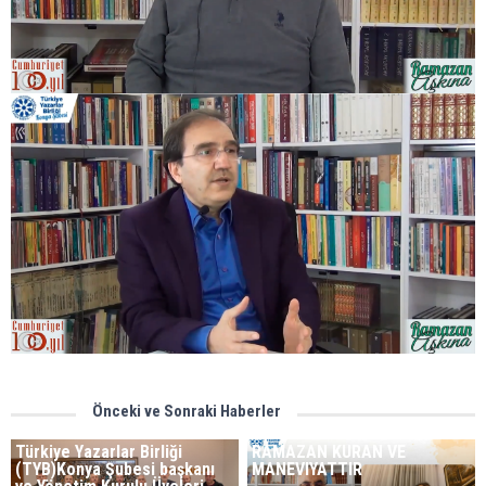
Önceki ve Sonraki Haberler
Türkiye Yazarlar Birliği
RAMAZAN KURAN VE
(TYB)Konya Şubesi başkanı
MANEVIYATTIR