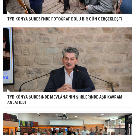
TYB KONYA ŞUBESİ’NDE FOTOĞRAF DOLU BİR GÜN GERÇEKLEŞTİ
TYB KONYA ŞUBESİNDE MEVLÂNA’NIN ŞİİRLERİNDE AŞK KAVRAMI
ANLATILDI