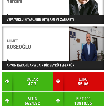
Yardım
VEFA YÜKLÜ KİTAPLARIN İHTİŞAMI VE ZARAFETİ
AHMET
KÖSEOĞLU
AFYON KARAHİSAR’A DAİR BİR SEYRÜ TEFEKKÜR
DOLAR
EURO
47.7
55.06
ALTIN
BIST 100
6624.82
13810.55