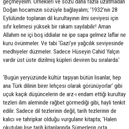
geçmeyelim. Örnekleri ve sözü daha fazla uzatmadan
Doğan hocamızın sözüyle bağlayalım; ‘1932’nin 28
Eylülünde toplanan dil kurultayının ilmi seviyesi için
sıfır kelimesi yüksek bir rakam sayılabilir! Aman
Allahım ne içi boş iddialar ne ipe sapa gelmez laflar ne
kuru övünmeler. Ve tabi ‘Gazi’ye yağcılık seviyesinde
medhiyeler düzmeler. Sadece Hüseyin Cahid Yalçın
vardır üst üste dizilmiş küpleri deviren bu sıralarda.’
‘Bugün yeryüzünde kültür taşıyan bütün lisanlar, hep
ana Türk dilinin birer lehçesi olarak görünüyorlar’ gibi
uçuk kaçık düşüncelerin de arz-ı endam ettiği kurultay
tezleri ilim aleminde rağbet görmediği gibi, hayli tenkit
edilir. Sadece dil tezlerinin değil, tarih tezlerinin de
kalıcı ve tahripkar olduğu vurgulanır kitapta; ‘Halen
okutulan lise tarih kitaplarında Sümerlerin orta