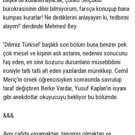
başka dil kullanılmayacak, çünkü Selçuklu
bürokrasisinin dilini bilmiyorum, farsça konuşup bana
kumpas kurarlar! Ne dediklerini anlayayım ki, tedbirini
alayım!’ derdinde Mehmed Bey.
‘Dilimiz Türksel’ başlıklı son bölüm buna benzer pek
çok mesel ve kişinin aslı astarını, nedenini sonucunu
faş eden, en sinir bozucu durumların müsebbibini
ironiyle tatlı tatlı alt eden yazılardan mürekkep. Cemil
Meriç’in örnek öğrencisiyken sonrasında savrulup
taraf değiştiren Berke Vardar, Yusuf Kaplan’ın isyanı
gibi anekdotlar okuyucuyu bekliyor bu bölümde.
&&&
Aynı çağda yaşamaktan, tanışmış olmaktan ve