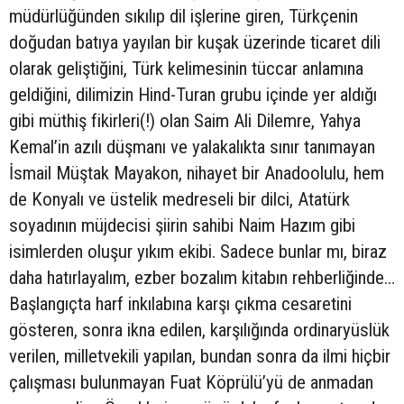
müdürlüğünden sıkılıp dil işlerine giren, Türkçenin
doğudan batıya yayılan bir kuşak üzerinde ticaret dili
olarak geliştiğini, Türk kelimesinin tüccar anlamına
geldiğini, dilimizin Hind-Turan grubu içinde yer aldığı
gibi müthiş fikirleri(!) olan Saim Ali Dilemre, Yahya
Kemal’in azılı düşmanı ve yalakalıkta sınır tanımayan
İsmail Müştak Mayakon, nihayet bir Anadoolulu, hem
de Konyalı ve üstelik medreseli bir dilci, Atatürk
soyadının müjdecisi şiirin sahibi Naim Hazım gibi
isimlerden oluşur yıkım ekibi. Sadece bunlar mı, biraz
daha hatırlayalım, ezber bozalım kitabın rehberliğinde…
Başlangıçta harf inkılabına karşı çıkma cesaretini
gösteren, sonra ikna edilen, karşılığında ordinaryüslük
verilen, milletvekili yapılan, bundan sonra da ilmi hiçbir
çalışması bulunmayan Fuat Köprülü’yü de anmadan