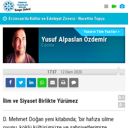
yât
Erzincan’da Kültür ve Edebiyat Zirvesi - Nurettin Topçu
TYB KONYA
Sokağı Açılışı
GERÇEKLE
Yazarın Tüm Yazıları >
Yusuf Alpaslan Özdemir
E-posta:
17:37
12 Ekim 2020
A+
İlim ve Siyaset Birlikte Yürümez
A-
D. Mehmet Doğan yeni kitabında; ‘bir hafıza silme
oyunu, köklü kültürümüze ve şahsiyetlerimize