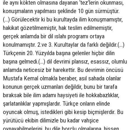
ile aynı kökten olmasına dayanan ‘tez’lerin okunması,
konuşmaların yapılması şeklinde 10 gün sürmüştür.
(…) Görülecektir ki bu kurultayda ilim konuşmamıştır,
hakikat gözetilmemiştir, hak teslim edilmemiştir,
gerçek anlamda bir dil ıslahı programı ortaya
konulmamıştır. 2.ve 3. Kurultaylar da farklı değildir.(…)
Türkçenin 20. Yüzyılda başına gelenler hiçbir dilin
başına gelmedi.(…) dil devrimi plansız, esassız, olumlu
anlamda neticesiz bir harekettir. Bu devrimin öncüsü
Mustafa Kemal olmakla beraber, asıl sahada olanlar
konunun gerçek uzmanları değildir, bunu bir tarafa
bıraksak bile ilim adamı haysiyeti ile hokkabazlıklar,
şarlatanlıklar yapmışlardır. Türkçe onların elinde
oyuncak olmuş, istedikleri gibi kesip biçmişlerdir. Bu
yürütücü ekibin dilimizle bu kadar vahşice
oynayabilmelerini, bu dile borçlu olmalarına, hissen