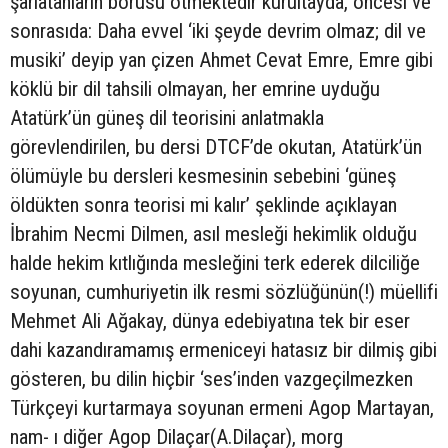
şarlatanların borusu ötmektedir kurultayda, öncesi ve
sonrasıda: Daha evvel ‘iki şeyde devrim olmaz; dil ve
musiki’ deyip yan çizen Ahmet Cevat Emre, Emre gibi
köklü bir dil tahsili olmayan, her emrine uyduğu
Atatürk’ün güneş dil teorisini anlatmakla
görevlendirilen, bu dersi DTCF’de okutan, Atatürk’ün
ölümüyle bu dersleri kesmesinin sebebini ‘güneş
öldükten sonra teorisi mi kalır’ şeklinde açıklayan
İbrahim Necmi Dilmen, asıl mesleği hekimlik olduğu
halde hekim kıtlığında mesleğini terk ederek dilciliğe
soyunan, cumhuriyetin ilk resmi sözlüğünün(!) müellifi
Mehmet Ali Ağakay, dünya edebiyatına tek bir eser
dahi kazandıramamış ermeniceyi hatasız bir dilmiş gibi
gösteren, bu dilin hiçbir ‘ses’inden vazgeçilmezken
Türkçeyi kurtarmaya soyunan ermeni Agop Martayan,
nam- ı diğer Agop Dilaçar(A.Dilaçar), morg