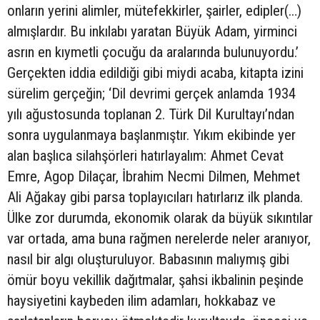
onların yerini alimler, mütefekkirler, şairler, edipler(…)
almışlardır. Bu inkılabı yaratan Büyük Adam, yirminci
asrın en kıymetli çocuğu da aralarında bulunuyordu.’
Gerçekten iddia edildiği gibi miydi acaba, kitapta izini
sürelim gerçeğin; ‘Dil devrimi gerçek anlamda 1934
yılı ağustosunda toplanan 2. Türk Dil Kurultayı’ndan
sonra uygulanmaya başlanmıştır. Yıkım ekibinde yer
alan başlıca silahşörleri hatırlayalım: Ahmet Cevat
Emre, Agop Dilaçar, İbrahim Necmi Dilmen, Mehmet
Ali Ağakay gibi parsa toplayıcıları hatırlarız ilk planda.
Ülke zor durumda, ekonomik olarak da büyük sıkıntılar
var ortada, ama buna rağmen nerelerde neler aranıyor,
nasıl bir algı oluşturuluyor. Babasının malıymış gibi
ömür boyu vekillik dağıtmalar, şahsi ikbalinin peşinde
haysiyetini kaybeden ilim adamları, hokkabaz ve