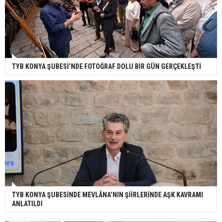
TYB KONYA ŞUBESİ’NDE FOTOĞRAF DOLU BİR GÜN GERÇEKLEŞTİ
TYB KONYA ŞUBESİNDE MEVLÂNA’NIN ŞİİRLERİNDE AŞK KAVRAMI
ANLATILDI