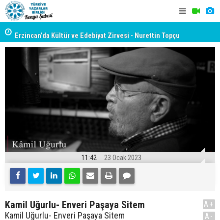
yât
Erzincan’da Kültür ve Edebiyat Zirvesi - Nurettin Topçu
TYB KONYA
Sokağı Açılışı
GERÇEKLE
11:42
23 Ocak 2023
Kamil Uğurlu- Enveri Paşaya Sitem
A+
Kamil Uğurlu- Enveri Paşaya Sitem
A-