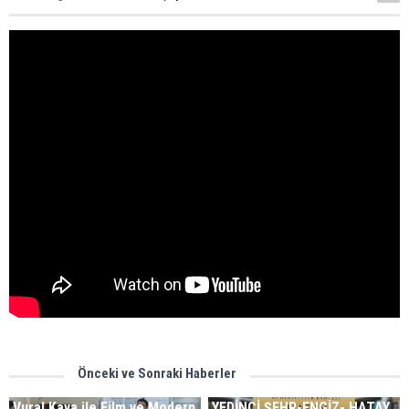
Önceki ve Sonraki Haberler
Vural Kaya ile Film ve Modern
YEDİNCİ ŞEHR-ENGİZ- HATAY