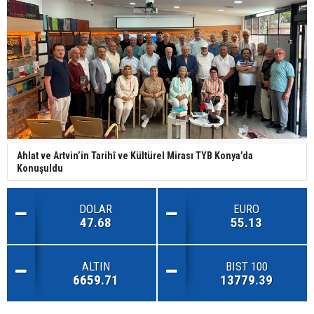
Ahlat ve Artvin’in Tarihî ve Kültürel Mirası TYB Konya’da
Konuşuldu
DOLAR
EURO
47.68
55.13
ALTIN
BIST 100
6659.71
13779.39