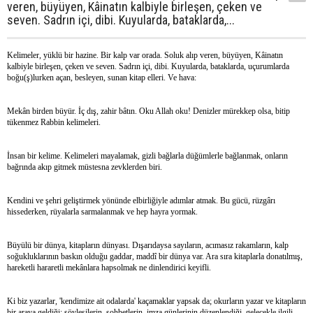
veren, büyüyen, Kâinatın kalbiyle birleşen, çeken ve
seven. Sadrın içi, dibi. Kuyularda, bataklarda,...
Kelimeler, yüklü bir hazine. Bir kalp var orada. Soluk alıp veren, büyüyen, Kâinatın
kalbiyle birleşen, çeken ve seven. Sadrın içi, dibi. Kuyularda, bataklarda, uçurumlarda
boğu(ş)lurken açan, besleyen, sunan kitap elleri. Ve hava:
Mekân birden büyür. İç dış, zahir bâtın. Oku Allah oku! Denizler mürekkep olsa, bitip
tükenmez Rabbin kelimeleri.
İnsan bir kelime. Kelimeleri mayalamak, gizli bağlarla düğümlerle bağlanmak, onların
bağrında akıp gitmek müstesna zevklerden biri.
Kendini ve şehri geliştirmek yönünde elbirliğiyle adımlar atmak. Bu gücü, rüzgârı
hissederken, rüyalarla sarmalanmak ve hep hayra yormak.
Büyülü bir dünya, kitapların dünyası. Dışarıdaysa sayıların, acımasız rakamların, kalp
soğukluklarının baskın olduğu gaddar, maddî bir dünya var. Ara sıra kitaplarla donatılmış,
hareketli hararetli mekânlara hapsolmak ne dinlendirici keyifli.
Ki biz yazarlar, 'kendimize ait odalarda' kaçamaklar yapsak da; okurların yazar ve kitapların
bir araya geldiği; söyleşilerin, sohbetlerin, imza günlerinin düzenlendiği, gelecekle ilgili