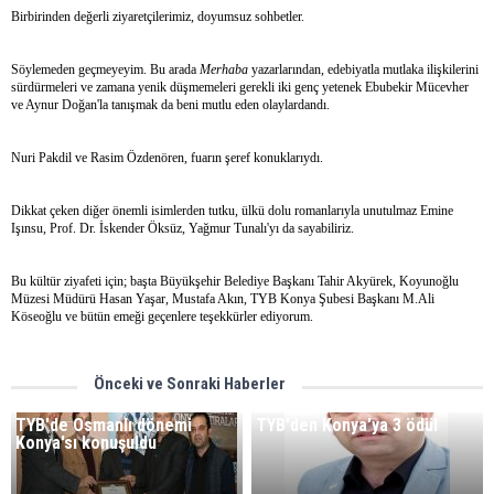
Birbirinden değerli ziyaretçilerimiz, doyumsuz sohbetler.
Söylemeden geçmeyeyim. Bu arada
Merhaba
yazarlarından, edebiyatla mutlaka ilişkilerini
sürdürmeleri ve zamana yenik düşmemeleri gerekli iki genç yetenek Ebubekir Mücevher
ve Aynur Doğan'la tanışmak da beni mutlu eden olaylardandı.
Nuri Pakdil ve Rasim Özdenören, fuarın şeref konuklarıydı.
Dikkat çeken diğer önemli isimlerden tutku, ülkü dolu romanlarıyla unutulmaz Emine
Işınsu, Prof. Dr. İskender Öksüz, Yağmur Tunalı'yı da sayabiliriz.
Bu kültür ziyafeti için; başta Büyükşehir Belediye Başkanı Tahir Akyürek, Koyunoğlu
Müzesi Müdürü Hasan Yaşar, Mustafa Akın, TYB Konya Şubesi Başkanı M.Ali
Köseoğlu ve bütün emeği geçenlere teşekkürler ediyorum.
Önceki ve Sonraki Haberler
TYB'de Osmanlı dönemi
TYB'den Konya'ya 3 ödül
Konya'sı konuşuldu