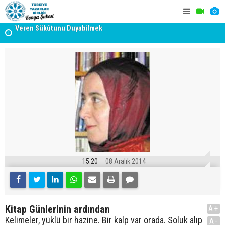
yât
Erzincan’da Kültür ve Edebiyat Zirvesi - Nurettin Topçu
TYB KONYA
Sokağı Açılışı
GERÇEKLE
15:20
08 Aralık 2014
Kitap Günlerinin ardından
A+
Kelimeler, yüklü bir hazine. Bir kalp var orada. Soluk alıp
A-