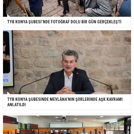
TYB KONYA ŞUBESİ’NDE FOTOĞRAF DOLU BİR GÜN GERÇEKLEŞTİ
TYB KONYA ŞUBESİNDE MEVLÂNA’NIN ŞİİRLERİNDE AŞK KAVRAMI
ANLATILDI