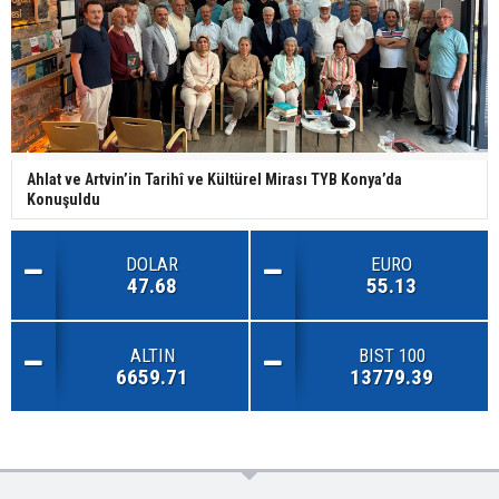
Ahlat ve Artvin’in Tarihî ve Kültürel Mirası TYB Konya’da
Konuşuldu
DOLAR
EURO
47.68
55.13
ALTIN
BIST 100
6659.71
13779.39