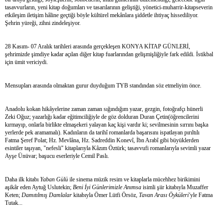
tasavvurların, yeni kitap doğumları ve tasarılarının geliştiği, yönetici-muharrir-kitapseverin
etkileşim iletişim hâline geçtiği böyle kültürel mekânlara şiddetle ihtiyaç hissediliyor.
Şehrin yüreği, zihni zindeleşiyor.
28 Kasım- 07 Aralık tarihleri arasında gerçekleşen KONYA KİTAP GÜNLERİ,
şehrimizde şimdiye kadar açılan diğer kitap fuarlarından gelişmişliğiyle fark edildi. İstikbal
için ümit vericiydi.
Mensupları arasında olmaktan gurur duyduğum TYB standından söz etmeliyim önce.
Anadolu kokan hikâyelerine zaman zaman sığındığım yazar, gezgin, fotoğrafçı hünerli
Zeki Oğuz; yazarlığı kadar eğitimciliğiyle de göz dolduran Duran Çetin(öğrencilerini
kırmayıp, onlarla birlikte elmaşekeri yalayan kaç kişi vardır ki; sevilmesinin sırrını başka
yerlerde pek aramamalı). Kadınların da tarihî romanlarda başarısını ispatlayan pırıltılı
Fatma Şeref Polat; Hz. Mevlâna, Hz. Sadreddin Konevî, İbn Arabî gibi büyüklerden
esintiler taşıyan, "nefesli" kitaplarıyla Kâzım Öztürk; tasavvufi romanlarıyla sevimli yazar
Ayşe Ünüvar; başucu eserleriyle Cemil Paslı.
Daha ilk kitabı
Yaban Gülü
ile sinema müzik resim ve kitaplarla mücehhez birikimini
aşikâr eden Aytuğ Uslutekin;
Beni İyi Günlerimizle Anımsa
isimli şiir kitabıyla Muzaffer
Keten;
Damıtılmış Damlalar
kitabıyla Ömer Lütfi Örsöz,
Tavan Arası Öyküleri'
yle Fatma
Tutak...