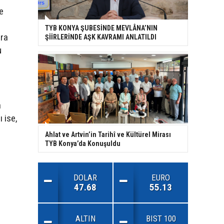
e
TYB KONYA ŞUBESİNDE MEVLÂNA’NIN
ira
ŞİİRLERİNDE AŞK KAVRAMI ANLATILDI
u
n
 ise,
Ahlat ve Artvin’in Tarihî ve Kültürel Mirası
TYB Konya’da Konuşuldu
DOLAR
EURO
47.68
55.13
ALTIN
BIST 100