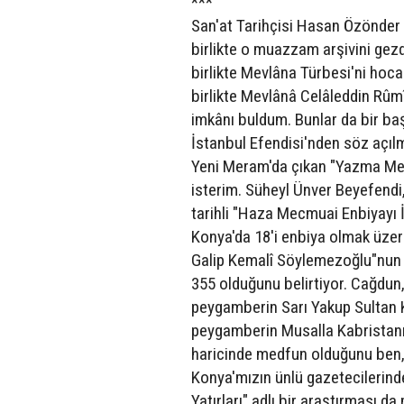
***
San'at Tarihçisi Hasan Özönder B
birlikte o muazzam arşivini gez
birlikte Mevlâna Türbesi'ni hoc
birlikte Mevlânâ Celâleddin Rûm
imkânı buldum. Bunlar da bir baş
İstanbul Efendisi'nden söz açılm
Yeni Meram'da çıkan "Yazma Mecm
isterim. Süheyl Ünver Beyefendi
tarihli "Haza Mecmuai Enbiyayı İ
Konya'da 18'i enbiya olmak üze
Galip Kemalî Söylemezoğlu"nun ke
355 olduğunu belirtiyor. Cağdun,
peygamberin Sarı Yakup Sultan K
peygamberin Musalla Kabristanı'
haricinde medfun olduğunu ben,
Konya'mızın ünlü gazetecilerind
Yatırları" adlı bir araştırması da