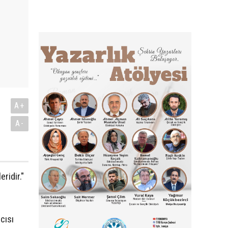
A+
A-
ridir."
cısı