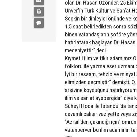
olan Dr. Hasan Özönder, 25 Eki
Ünver'in Türk Kültür ve San'at Ha
Seçkin bir dinleyici önünde ve k
1,5 saat belirledikten sonra söz
binen vatandaşların şoföre yöne
hatırlatarak başlayan Dr. Hasan 
medeniyettir" dedi.
Kıymetli ilim ve fikir adamımız Ord
folkloru ile yazma eser uzmanı ol
İyi bir ressam, tehzib ve minyat
elimizden geçmiştir" demişti. O,
arşivine koyduğunu hatırlıyorum. 
ilim ve san'at aysbergidir" diye 
Süheyl Hoca ile İstanbul'da tanış
devamlı çalışır vaziyette veya 
"Azrail'den çekindiği için" ömrün
vatanperver bu ilim adamının tam