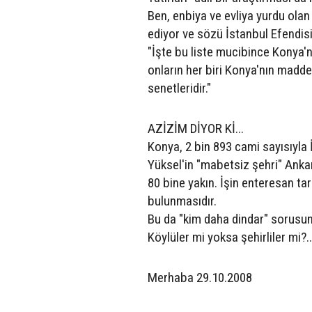
Ben, enbiya ve evliya yurdu ola
ediyor ve sözü İstanbul Efendis
"İşte bu liste mucibince Konya'nı
onların her biri Konya'nın madd
senetleridir."
AZİZİM DİYOR Kİ...
Konya, 2 bin 893 cami sayısıyla
Yüksel'in "mabetsiz şehri" Ankar
80 bine yakın. İşin enteresan tar
bulunmasıdır.
Bu da "kim daha dindar" sorusunu
Köylüler mi yoksa şehirliler mi?..
Merhaba 29.10.2008