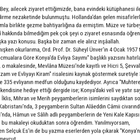
ey, ailecek ziyaret ettiğimizde, bana evindeki kütüphanesi il
dirme nezaketinde bulunmuştu. Hollanda'dan gelen misafirler
amla birlikte gezme bahtiyarlığına da ermiştim. Müze ve türbe
î hakkında bilmediğim pek çok şeyi o ziyaret esnasında öğr
ka yazı konusu. Başka bir zaman ele alırız inşâallah.
ışken okurlarıma, Ord. Prof. Dr. Süheyl Ünver'in 4 Ocak 1957 t
ualara Göre Konya'da Evliya Sayımı" başlıklı yazısını hatır
, o makalesinde, Mevlâna Müzesi'nde kayıtlı ve Hicri 5, Şevva
zam ve Evliyayı Kiram" risalesini kaynak göstermek suretiyle 
re 335 evliyanın medfun olduğunu kaydediyor. Ayrıca "Muhte
ndisine hediye ettiği dergide ise; Konya'daki velî ve yatır sa
 İklis, Mihran ve Merih peygamberlerin isimlerini saydıktan s
abristanı'nda, 3 peygamberin Sultan Alâeddin Câmii civarınd
nda, Hâmun ve Sâlih adlı peygamberlerin de Yeni Kale Kapısı
 bu makaleyi okuduktan sonra öğrendim. Yanılmıyorsam,
en Selçuk Es'in de bu yazma eserlerden yola çıkarak "Konya'n
 mevcut.