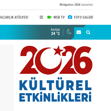
08 Ağustos 2026
Cumartesi
YAZARLIK ATÖLYESİ
WEB TV
FOTO GALERİ
Konya
B KONYA ŞUBESİ’NDE FOTOĞRAF DOLU BİR GÜN GERÇEKLEŞTİ
YAYINLAR
24 °C