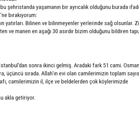
n bu şehristanda yaşamanın bir ayrıcalık olduğunu burada ifad
i'ne bırakıyorum:
n yatırları. Bilinen ve bilinmeyenler yerlerinde sağ olsunlar. Z
eten ve manen en aşağı 30 asırdır bizim olduğunu bildiren tap
 İstanbul'dan sonra ikinci gelmiş. Aradaki fark 51 cami. Osma
a, üçüncü sırada. Allah'ın evi olan camilerimizin toplam sayısı
afı, camilerimizin il, ilçe ve beldelerden çok köylerimizde
 akla getiriyor.