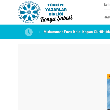
Tari
HAB
Muhammet Enes Kala: Kopan Gürültüde
Erzincan’da Kültür ve Edebiyat Zirvesi 