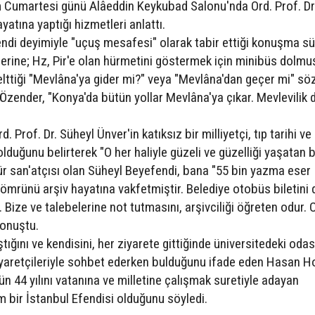
m Cumartesi günü Alâeddin Keykubad Salonu'nda Ord. Prof. Dr
yatına yaptığı hizmetleri anlattı.
endi deyimiyle "uçuş mesafesi" olarak tabir ettiği konuşma sü
lerine; Hz, Pir'e olan hürmetini göstermek için minibüs dolmu
lttiği "Mevlâna'ya gider mi?" veya "Mevlâna'dan geçer mi" söz
Özender, "Konya'da bütün yollar Mevlâna'ya çıkar. Mevlevilik d
. Prof. Dr. Süheyl Ünver'in katıksız bir milliyetçi, tıp tarihi ve
duğunu belirterek "O her haliyle güzeli ve güzelliği yaşatan bi
ür san'atçısı olan Süheyl Beyefendi, bana "55 bin yazma eser
 ömrünü arşiv hayatına vakfetmiştir. Belediye otobüs biletini 
Bize ve talebelerine not tutmasını, arşivciliği öğreten odur. O
konuştu.
tığını ve kendisini, her ziyarete gittiğinde üniversitedeki oda
ziyaretçileriyle sohbet ederken bulduğunu ifade eden Hasan H
ün 44 yılını vatanına ve milletine çalışmak suretiyle adayan
 bir İstanbul Efendisi olduğunu söyledi.