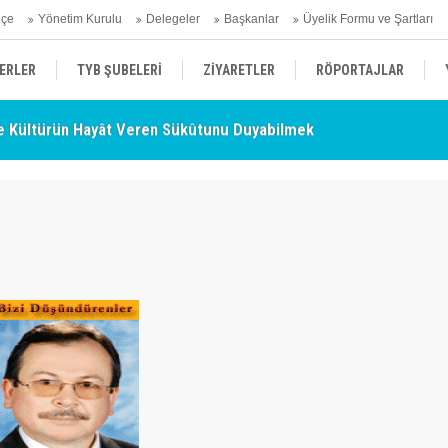
hçe
Yönetim Kurulu
Delegeler
Başkanlar
Üyelik Formu ve Şartları
ERLER
TYB ŞUBELERİ
ZİYARETLER
RÖPORTAJLAR
 Kültürün Hayât Veren Sükûtunu Duyabilmek
TY
- Nurettin Topçu Sokağı Açılışı
ÜYELERİMİZDEN HABERLER
KENDİNİ ARAYAN ŞEHİR
AÇIKLAMA