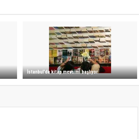
İstanbul'da kitap mevsimi başlıyor