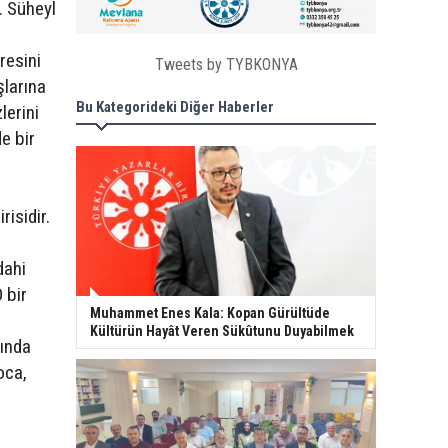
. Süheyl
resini
Tweets by TYBKONYA
şlarına
Bu Kategorideki Diğer Haberler
lerini
e bir
risidir.
dahi
 bir
Muhammet Enes Kala: Kopan Gürültüde
Kültürün Hayât Veren Sükûtunu Duyabilmek
sında
oca,