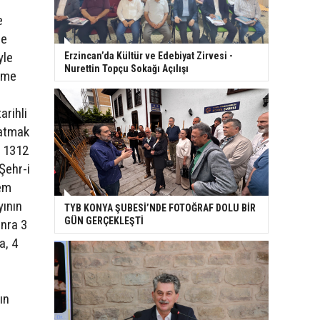
e
le
yle
Erzincan’da Kültür ve Edebiyat Zirvesi -
Nurettin Topçu Sokağı Açılışı
enme
arihli
latmak
l 1312
Şehr-i
rem
yının
TYB KONYA ŞUBESİ’NDE FOTOĞRAF DOLU BİR
GÜN GERÇEKLEŞTİ
onra 3
a, 4
ın