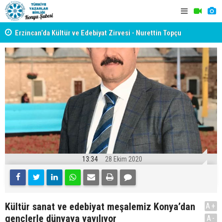
yât
Erzincan’da Kültür ve Edebiyat Zirvesi - Nurettin Topçu
TYB KONYA
Sokağı Açılışı
GERÇEKLE
13:34
28 Ekim 2020
Kültür sanat ve edebiyat meşalemiz Konya’dan
A+
gençlerle dünyaya yayılıyor
A-