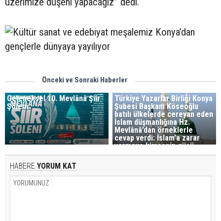
üzerimize düşeni yapacağız” dedi.
Önceki ve Sonraki Haberler
Geleneksel 10. Mevlânâ Şiir
Türkiye Yazarlar Birliği Konya
Şöleni
Şubesi Başkanı Köseoğlu
batılı ülkelerde cereyan eden
İslam düşmanlığına Hz.
Mevlânâ’dan örneklerle
cevap verdi: İslam’a zarar
vermeye kimsenin gücü
yetmez
HABERE
YORUM KAT