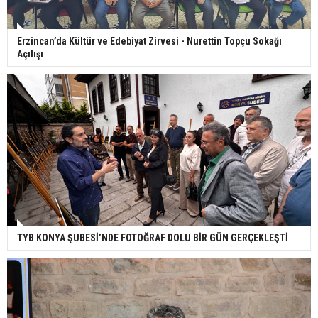
Erzincan’da Kültür ve Edebiyat Zirvesi - Nurettin Topçu Sokağı
Açılışı
TYB KONYA ŞUBESİ’NDE FOTOĞRAF DOLU BİR GÜN GERÇEKLEŞTİ