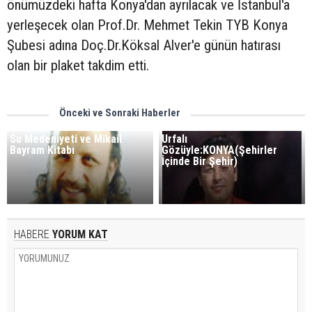
önümüzdeki hafta Konya'dan ayrılacak ve İstanbul'a
yerleşecek olan Prof.Dr. Mehmet Tekin TYB Konya
Şubesi adına Doç.Dr.Köksal Alver'e günün hatırası
olan bir plaket takdim etti.
Önceki ve Sonraki Haberler
Su Medeniyeti ve Mikail
Urfalı
Bayram Kitabı
Gözüyle:KONYA(Şehirler
İçinde Bir Şehir)
HABERE
YORUM KAT