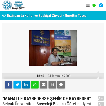
yât
Erzincan’da Kültür ve Edebiyat Zirvesi - Nurettin Topçu
TYB KONYA
Sokağı Açılışı
GERÇEKLE
18:46
04 Temmuz 2009
"MAHALLE KAYBEDERSE ŞEHİR DE KAYBEDER"
A+
Selçuk Üniversitesi Sosyoloji Bölümü Öğretim Üyesi
A-