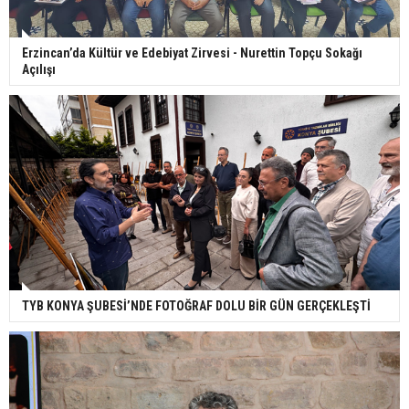
Erzincan’da Kültür ve Edebiyat Zirvesi - Nurettin Topçu Sokağı
Açılışı
TYB KONYA ŞUBESİ’NDE FOTOĞRAF DOLU BİR GÜN GERÇEKLEŞTİ