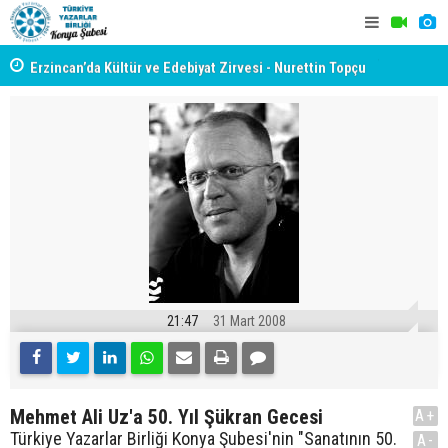
yât
Erzincan’da Kültür ve Edebiyat Zirvesi - Nurettin Topçu
TYB KONYA
Sokağı Açılışı
GERÇEKLE
21:47
31 Mart 2008
Mehmet Ali Uz'a 50. Yıl Şükran Gecesi
A+
Türkiye Yazarlar Birliği Konya Şubesi'nin "Sanatının 50.
A-