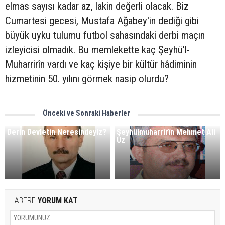
elmas sayısı kadar az, lakin değerli olacak. Biz
Cumartesi gecesi, Mustafa Ağabey'in dediği gibi
büyük uyku tulumu futbol sahasındaki derbi maçın
izleyicisi olmadık. Bu memlekette kaç Şeyhü'l-
Muharrirîn vardı ve kaç kişiye bir kültür hâdiminin
hizmetinin 50. yılını görmek nasip olurdu?
Önceki ve Sonraki Haberler
Derin Devletin Neresindeyiz?
Şeyhülmuharrirîn Mehmet Ali
Uz
HABERE
YORUM KAT