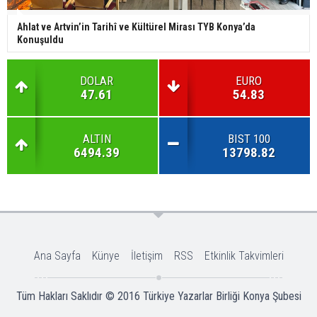
Ahlat ve Artvin’in Tarihî ve Kültürel Mirası TYB Konya’da
Konuşuldu
DOLAR
EURO
47.61
54.83
ALTIN
BIST 100
6494.39
13798.82
Ana Sayfa
Künye
İletişim
RSS
Etkinlik Takvimleri
Tüm Hakları Saklıdır © 2016
Türkiye Yazarlar Birliği Konya Şubesi