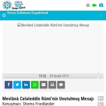
Veren Sükûtunu Duyabilmek
TYB KONYA
Erzincan’da Kültür ve Edebiyat Zirvesi - Nurettin Topçu
GERÇEKLE
Sokağı Açılışı
10:32
09 Aralık 2019
Mevlânâ Celaleddîn Rûmî'nin Unutulmuş Mesajı
A+
Konuşmacı: Shems Friedlander
A-