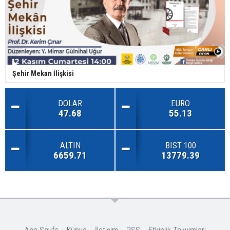
Şehir Mekan İlişkisi
DOLAR
EURO
47.68
55.13
ALTIN
BIST 100
6659.71
13779.39