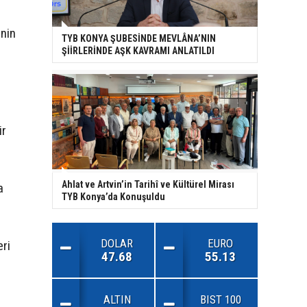
'nin
TYB KONYA ŞUBESİNDE MEVLÂNA’NIN
ŞİİRLERİNDE AŞK KAVRAMI ANLATILDI
ir
Ahlat ve Artvin’in Tarihî ve Kültürel Mirası
a
TYB Konya’da Konuşuldu
DOLAR
EURO
ri
47.68
55.13
ALTIN
BIST 100