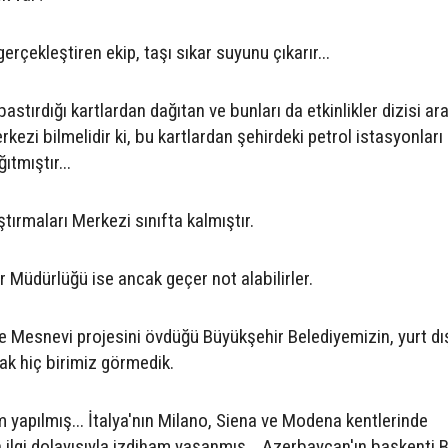
erçekleştiren ekip, taşı sıkar suyunu çıkarır...
astırdığı kartlardan dağıtan ve bunları da etkinlikler dizisi ar
ezi bilmelidir ki, bu kartlardan şehirdeki petrol istasyonları
tmıştır...
ırmaları Merkezi sınıfta kalmıştır.
r Müdürlüğü ise ancak geçer not alabilirler.
e Mesnevi projesini övdüğü Büyükşehir Belediyemizin, yurt dı
rak hiç birimiz görmedik.
 yapılmış... İtalya'nın Milano, Siena ve Modena kentlerinde
lgi dolayısıyla izdiham yaşanmış... Azerbaycan'ın başkenti B