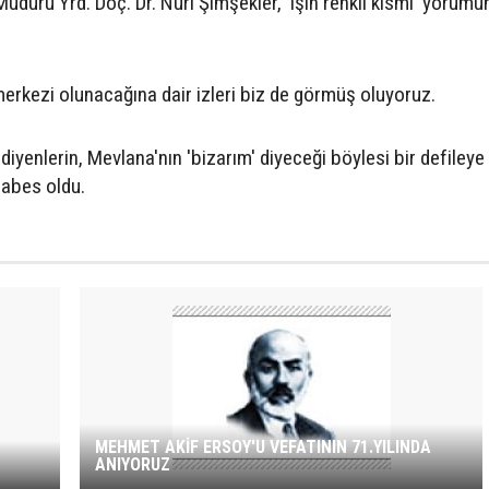
dürü Yrd. Doç. Dr. Nuri Şimşekler, 'işin renkli kısmı' yorumu
merkezi olunacağına dair izleri biz de görmüş oluyoruz.
yenlerin, Mevlana'nın 'bizarım' diyeceği böylesi bir defileye 
 abes oldu.
MEHMET AKİF ERSOY'U VEFATININ 71.YILINDA
ANIYORUZ