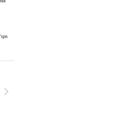
nda
'işin