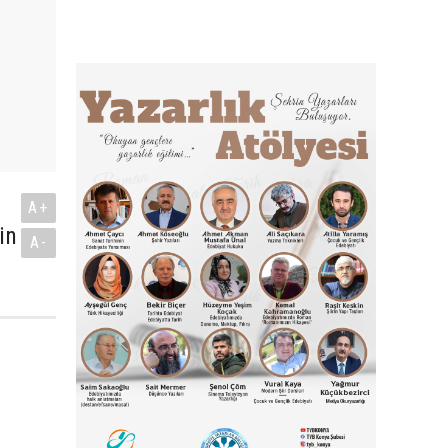
A+
in
A-