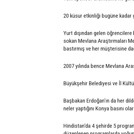
20 küsur etkinliği bugüne kadar g
Yurt dışından gelen öğrencilere b
sokan Mevlana Araştırmaları Merk
bastırmış ve her müşterisine dağı
2007 yılında bence Mevlana Araşt
Büyükşehir Belediyesi ve İl Kültü
Başbakan Erdoğan'ın da her dild
neler yaptığını Konya basını ola
Hindistan'da 4 şehirde 5 program
düzenlenen programlarda yoğun i