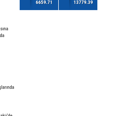
6659.71
13779.39
asına
 da
şlarında
akü'de,