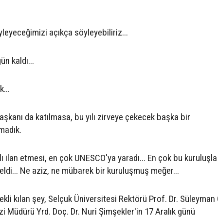
yleyeceğimizi açıkça söyleyebiliriz...
n kaldı...
...
şkanı da katılmasa, bu yılı zirveye çekecek başka bir
madık.
 ilan etmesi, en çok UNESCO'ya yaradı... En çok bu kuruluşla
ldi... Ne aziz, ne mübarek bir kuruluşmuş meğer...
li kılan şey, Selçuk Üniversitesi Rektörü Prof. Dr. Süleyma
i Müdürü Yrd. Doç. Dr. Nuri Şimşekler'in 17 Aralık günü