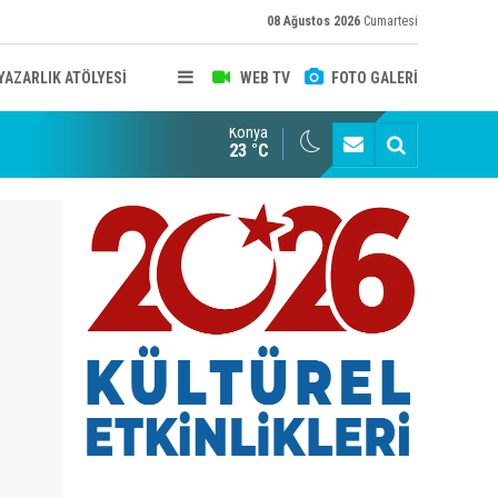
08 Ağustos 2026
Cumartesi
YAZARLIK ATÖLYESİ
WEB TV
FOTO GALERİ
Konya
B KONYA ŞUBESİ’NDE FOTOĞRAF DOLU BİR GÜN GERÇEKLEŞTİ
YAYINLAR
23 °C