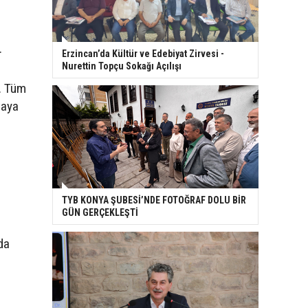
.
Erzincan’da Kültür ve Edebiyat Zirvesi -
Nurettin Topçu Sokağı Açılışı
. Tüm
taya
TYB KONYA ŞUBESİ’NDE FOTOĞRAF DOLU BİR
GÜN GERÇEKLEŞTİ
lda