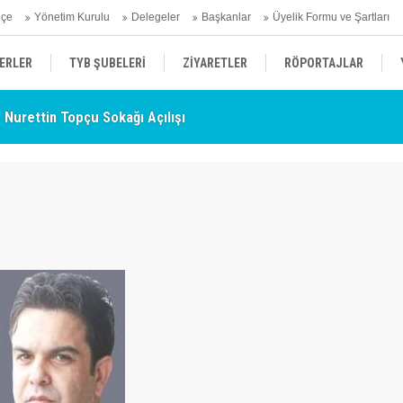
hçe
Yönetim Kurulu
Delegeler
Başkanlar
Üyelik Formu ve Şartları
ERLER
TYB ŞUBELERİ
ZİYARETLER
RÖPORTAJLAR
- Nurettin Topçu Sokağı Açılışı
TY
ÜYELERİMİZDEN HABERLER
KENDİNİ ARAYAN ŞEHİR
AÇIKLAMA