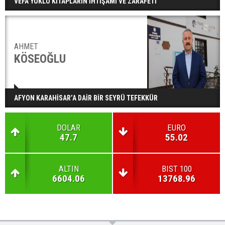
VEFA YÜKLÜ KİTAPLARIN İHTİŞAMI VE ZARAFETİ
AHMET
KÖSEOĞLU
AFYON KARAHİSAR’A DAİR BİR SEYRÜ TEFEKKÜR
DOLAR
EURO
47.7
55.02
ALTIN
BIST 100
6604.06
13768.96