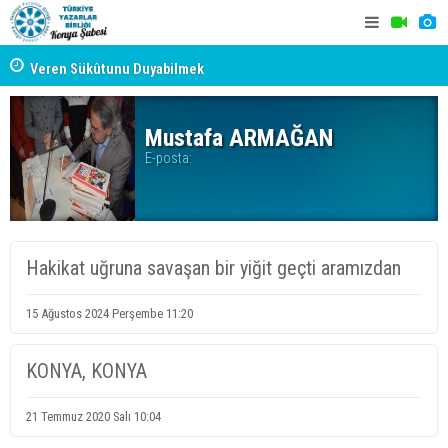
Muhammet Enes Kala: Kopan Gürültüde Kültürün Hayât
Veren Sükûtunu Duyabilmek
TYB KONYA
Erzincan’da Kültür ve Edebiyat Zirvesi - Nurettin Topçu
GERÇEKLE
Sokağı Açılışı
Mustafa ARMAĞAN
E-posta:
Hakikat uğruna savaşan bir yiğit geçti aramızdan
15 Ağustos 2024 Perşembe 11:20
KONYA, KONYA
21 Temmuz 2020 Salı 10:04