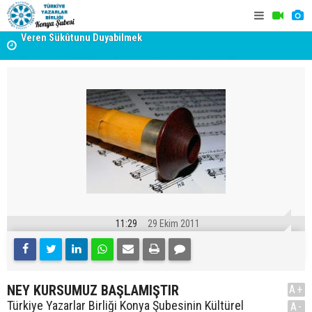
Veren Sükûtunu Duyabilmek
Erzincan’da Kültür ve Edebiyat Zirvesi - Nurettin Topçu
TYB KONYA
Sokağı Açılışı
GERÇEKLE
11:29
29 Ekim 2011
NEY KURSUMUZ BAŞLAMIŞTIR
A+
Türkiye Yazarlar Birliği Konya Şubesinin Kültürel
A-