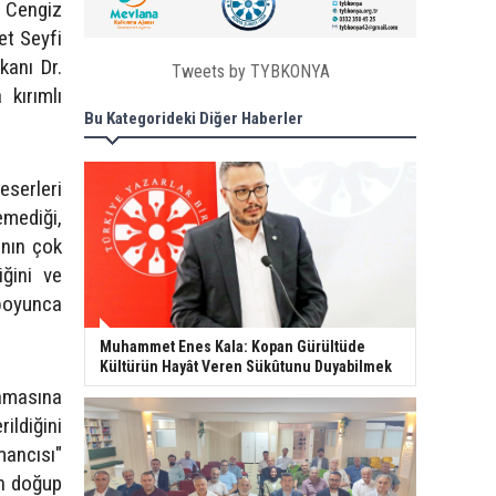
: Cengiz
et Seyfi
kanı Dr.
Tweets by TYBKONYA
kırımlı
Bu Kategorideki Diğer Haberler
eserleri
emediği,
ının çok
iğini ve
 boyunca
Muhammet Enes Kala: Kopan Gürültüde
Kültürün Hayât Veren Sükûtunu Duyabilmek
şamasına
ildiğini
mancısı"
ın doğup