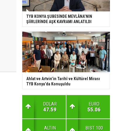
TYB KONYA ŞUBESİNDE MEVLÂNA’NIN
ŞİİRLERİNDE AŞK KAVRAMI ANLATILDI
Ahlat ve Artvin’in Tarihî ve Kültürel Mirası
TYB Konya’da Konuşuldu
DOLAR
EURO
47.59
55.06
ALTIN
BIST 100