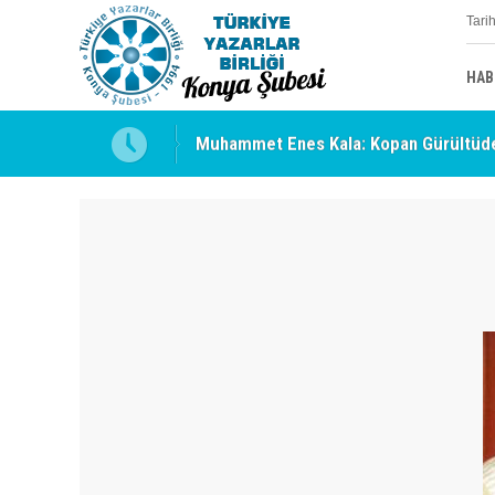
Tari
HAB
Muhammet Enes Kala: Kopan Gürültüde
Erzincan’da Kültür ve Edebiyat Zirvesi 