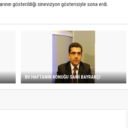
ının gösterildiği sinevizyon gösterisiyle sona erdi.
BU HAFTANIN KONUĞU SAMİ BAYRAKÇI