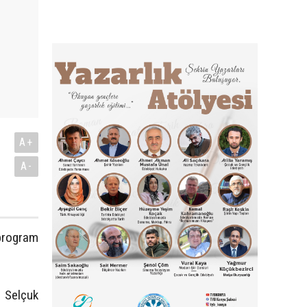
A+
A-
 program
 Selçuk