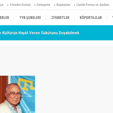
hçe
Yönetim Kurulu
Delegeler
Başkanlar
Üyelik Formu ve Şartları
ERLER
TYB ŞUBELERİ
ZİYARETLER
RÖPORTAJLAR
 Kültürün Hayât Veren Sükûtunu Duyabilmek
TY
ÜYELERİMİZDEN HABERLER
KENDİNİ ARAYAN ŞEHİR
AÇIKLAMA
- Nurettin Topçu Sokağı Açılışı