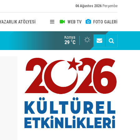
06 Ağustos 2026
Perşembe
YAZARLIK ATÖLYESİ
WEB TV
FOTO GALERİ
Konya
B KONYA ŞUBESİ’NDE FOTOĞRAF DOLU BİR GÜN GERÇEKLEŞTİ
YAYINLAR
29 °C