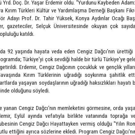
mü Yrd. Doç. Dr. Yaşar Erdemir oldu. "Yurdunu Kaybeden Adam
a Kırım Türkleri Kültür ve Yardımlaşma Derneği Başkanı Fikr
tör Adayı Prof. Dr. Tahir Yüksek, Konya Aydınlar Ocağı Baş
, gazeteciler, Selçuk Üniversitesinde okuyan çok sayıda 
opluluğu katıldı.
'da 92 yaşında hayata veda eden Cengiz Dağcı'nın ürettiği 
programda; Türkiye'yi çok sevdiği halde
bir türlü Türkiye'ye gel
 getirildi. Erdemir, Cengiz Dağcının çocukluk ve gençlik yıllar
 Savaşında
Kırım Türklerinin uğradığı soykırıma şahitlik ett
tlarda yaşayan soydaşlarının uğradığı haksızlıkları hayatı
inde olduğunu söyledi.
le yanan Cengiz Dağcı'nın memleketini görmesine, orda ya
emir, Eylül ayında vefatıyla birlikte vatanında toprağa ver
ubesinin Cengiz Dağcı Hayattayken vermiş olduğu "Yılın Ro
lu ettiğini ayrıca sözlerine ekledi. Program Cengiz Dağcı'n