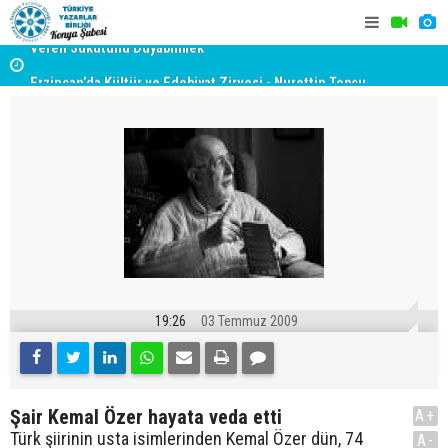
yât
Erzincan’da Kültür ve Edebiyat Zirvesi - Nurettin Topçu
TYB KONYA
Sokağı Açılışı
GERÇEKLE
19:26
03 Temmuz 2009
Şair Kemal Özer hayata veda etti
A+
Türk şiirinin usta isimlerinden Kemal Özer dün, 74
A-