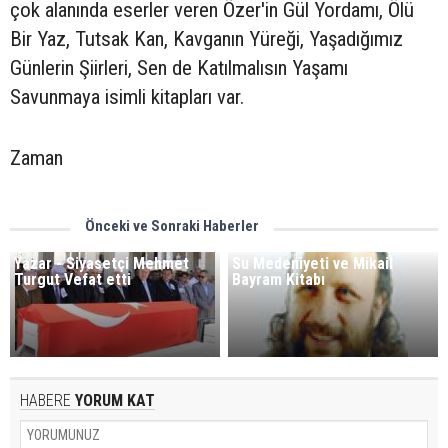
çok alanında eserler veren Özer'in Gül Yordamı, Ölü
Bir Yaz, Tutsak Kan, Kavganın Yüreği, Yaşadığımız
Günlerin Şiirleri, Sen de Katılmalısın Yaşamı
Savunmaya isimli kitapları var.
Zaman
Önceki ve Sonraki Haberler
Yazar - Siyasetçi Mehmet
Su Medeniyeti ve Mikail
Turgut Vefat etti
Bayram Kitabı
HABERE
YORUM KAT