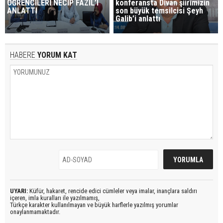
ÖĞRENCİLERİ NECİP FAZIL’I
konferansta Divan şiirimizin
ANLATTI
son büyük temsilcisi Şeyh
Galib’i anlattı
HABERE
YORUM KAT
UYARI:
Küfür, hakaret, rencide edici cümleler veya imalar, inançlara saldırı
içeren, imla kuralları ile yazılmamış,
Türkçe karakter kullanılmayan ve büyük harflerle yazılmış yorumlar
onaylanmamaktadır.