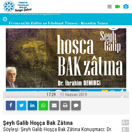
yât
Erzincan’da Kültür ve Edebiyat Zirvesi - Nurettin Topçu
TYB KONYA
Sokağı Açılışı
GERÇEKLE
17:29
11 Haziran 2019
Şeyh Galib Hoşça Bak Zâtına
A+
Söyleşi: Şeyh Galib Hoşça Bak Zâtına Konuşmacı: Dr.
A-