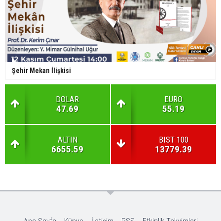
Şehir Mekan İlişkisi
DOLAR
EURO
47.69
55.19
ALTIN
BIST 100
6655.59
13779.39