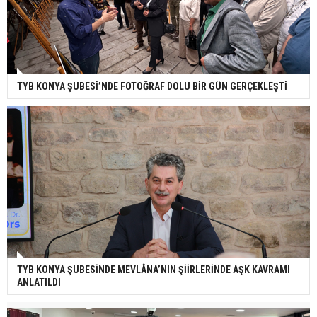
TYB KONYA ŞUBESİ’NDE FOTOĞRAF DOLU BİR GÜN GERÇEKLEŞTİ
TYB KONYA ŞUBESİNDE MEVLÂNA’NIN ŞİİRLERİNDE AŞK KAVRAMI
ANLATILDI