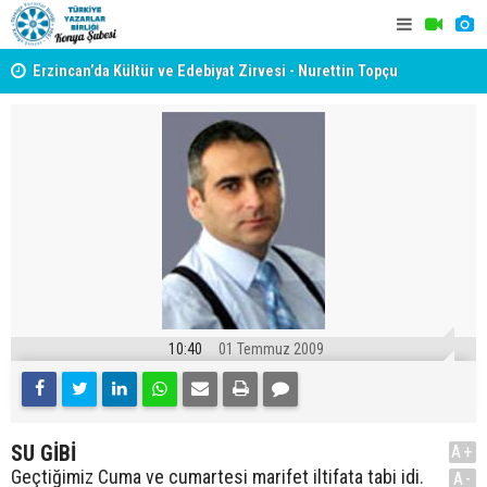
yât
Erzincan’da Kültür ve Edebiyat Zirvesi - Nurettin Topçu
TYB KONYA
Sokağı Açılışı
GERÇEKLE
10:40
01 Temmuz 2009
SU GİBİ
A+
Geçtiğimiz Cuma ve cumartesi marifet iltifata tabi idi.
A-