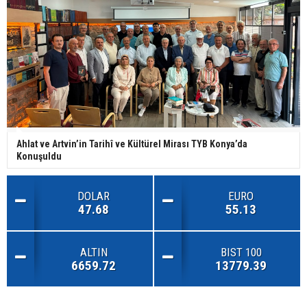
Ahlat ve Artvin’in Tarihî ve Kültürel Mirası TYB Konya’da
Konuşuldu
DOLAR
EURO
47.68
55.13
ALTIN
BIST 100
6659.72
13779.39