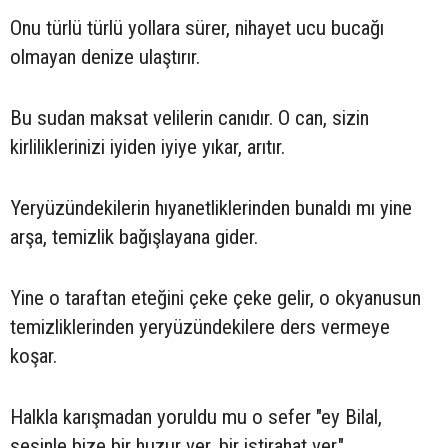
Onu türlü türlü yollara sürer, nihayet ucu bucağı
olmayan denize ulaştırır.
Bu sudan maksat velilerin canıdır. O can, sizin
kirliliklerinizi iyiden iyiye yıkar, arıtır.
Yeryüzündekilerin hıyanetliklerinden bunaldı mı yine
arşa, temizlik bağışlayana gider.
Yine o taraftan eteğini çeke çeke gelir, o okyanusun
temizliklerinden yeryüzündekilere ders vermeye
koşar.
Halkla karışmadan yoruldu mu o sefer "ey Bilal,
sesinle bize bir huzur ver, bir istirahat ver."