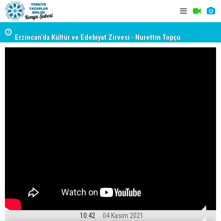
yât
Erzincan’da Kültür ve Edebiyat Zirvesi - Nurettin Topçu
TYB KONYA
Sokağı Açılışı
GERÇEKLE
10:42
04 Kasım 2021