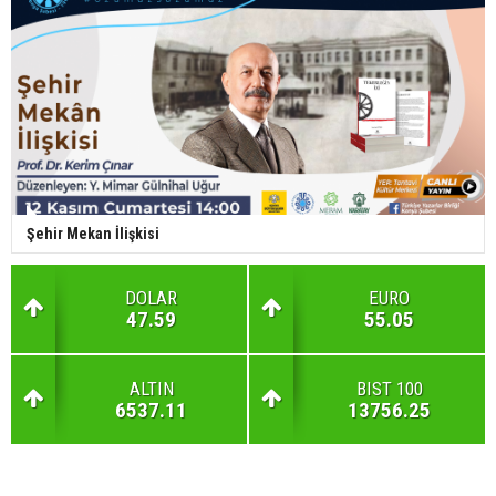
Şehir Mekan İlişkisi
DOLAR
EURO
47.59
55.05
ALTIN
BIST 100
6537.11
13756.25