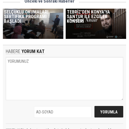
Önceki ve Sonraki Haberler
SELÇUKLU OKUMALARI
TEBRİZ’DEN KONYA’YA
SERTİFİKA PROGRAMI
SANTUR İLE EZGİLER
BAŞLADI
KONSERİ
HABERE
YORUM KAT