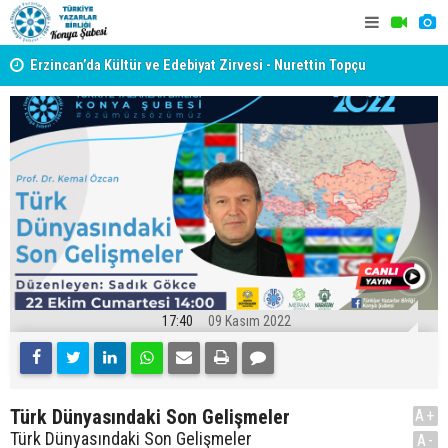
yât
Erzincan’da Kültür ve Edebiyat Zirvesi - Nurettin Topçu
TYB KONYA
Sokağı Açılışı
GERÇEKLE
17:40
09 Kasım 2022
Türk Dünyasındaki Son Gelişmeler
A+
Türk Dünyasındaki Son Gelişmeler
A-