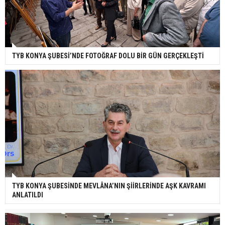
TYB KONYA ŞUBESİ’NDE FOTOĞRAF DOLU BİR GÜN GERÇEKLEŞTİ
TYB KONYA ŞUBESİNDE MEVLÂNA’NIN ŞİİRLERİNDE AŞK KAVRAMI
ANLATILDI