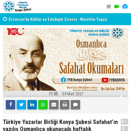
yât
Erzincan’da Kültür ve Edebiyat Zirvesi - Nurettin Topçu
TYB KONYA
Sokağı Açılışı
GERÇEKLE
11:35
04 Mart 2021
Türkiye Yazarlar Birliği Konya Şubesi Safahat’ın
A+
yazılış Osmanlıca okunacağı haftalık
A-