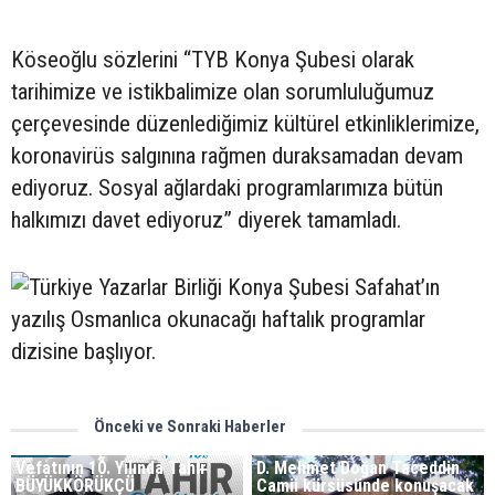
Köseoğlu sözlerini “TYB Konya Şubesi olarak
tarihimize ve istikbalimize olan sorumluluğumuz
çerçevesinde düzenlediğimiz kültürel etkinliklerimize,
koronavirüs salgınına rağmen duraksamadan devam
ediyoruz. Sosyal ağlardaki programlarımıza bütün
halkımızı davet ediyoruz” diyerek tamamladı.
Önceki ve Sonraki Haberler
Vefatının 10. Yılında Tahir
D. Mehmet Doğan Taceddin
BÜYÜKKÖRÜKÇÜ
Camii kürsüsünde konuşacak