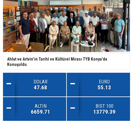
Ahlat ve Artvin’in Tarihî ve Kültürel Mirası TYB Konya’da
Konuşuldu
DOLAR
EURO
47.68
55.13
ALTIN
BIST 100
6659.71
13779.39