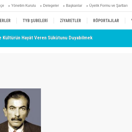
hçe
Yönetim Kurulu
Delegeler
Başkanlar
Üyelik Formu ve Şartları
ERLER
TYB ŞUBELERİ
ZİYARETLER
RÖPORTAJLAR
 Kültürün Hayât Veren Sükûtunu Duyabilmek
TY
- Nurettin Topçu Sokağı Açılışı
ÜYELERİMİZDEN HABERLER
KENDİNİ ARAYAN ŞEHİR
AÇIKLAMA