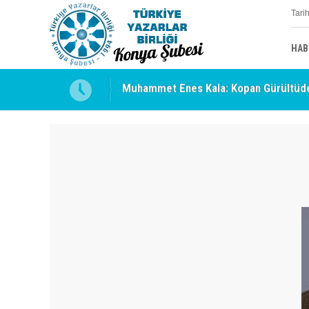
Tari
HAB
Muhammet Enes Kala: Kopan Gürültüde
Erzincan’da Kültür ve Edebiyat Zirvesi 