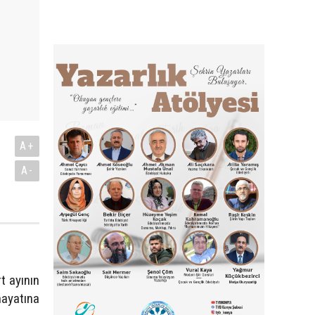
A+
A-
t ayının
hayatına