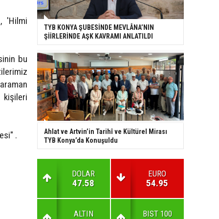
, 'Hilmi
TYB KONYA ŞUBESİNDE MEVLÂNA’NIN
ŞİİRLERİNDE AŞK KAVRAMI ANLATILDI
sinin bu
ilerimiz
Karaman
kişileri
Ahlat ve Artvin’in Tarihî ve Kültürel Mirası
si" .
TYB Konya’da Konuşuldu
DOLAR
EURO
47.58
54.95
ALTIN
BIST 100