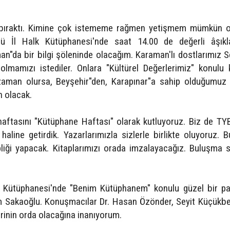
 bıraktı. Kimine çok istememe rağmen yetişmem mümkün o
ü İl Halk Kütüphanesi'nde saat 14.00 de değerli âşıkla
an"da bir bilgi şöleninde olacağım. Karaman'lı dostlarımız S
 olmamızı istediler. Onlara "Kültürel Değerlerimiz" konulu 
zaman olursa, Beyşehir"den, Karapınar"a sahip olduğumuz 
en olacak.
n haftasını "Kütüphane Haftası" olarak kutluyoruz. Biz de T
haline getirdik. Yazarlarımızla sizlerle birlikte oluyoruz. B
pliği yapacak. Kitaplarımızı orada imzalayacağız. Buluşma 
k Kütüphanesi'nde "Benim Kütüphanem" konulu güzel bir pa
aim Sakaoğlu. Konuşmacılar Dr. Hasan Özönder, Seyit Küçükbe
rinin orda olacağına inanıyorum.