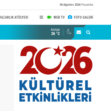
06 Ağustos 2026
Perşembe
YAZARLIK ATÖLYESİ
WEB TV
FOTO GALERİ
Konya
B KONYA ŞUBESİ’NDE FOTOĞRAF DOLU BİR GÜN GERÇEKLEŞTİ
YAYINLAR
26 °C