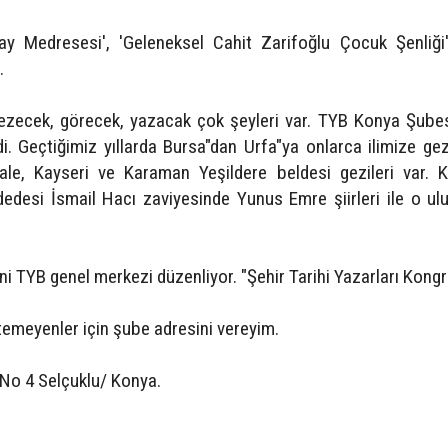
ay Medresesi', 'Geleneksel Cahit Zarifoğlu Çocuk Şenliği'
.
gezecek, görecek, yazacak çok şeyleri var. TYB Konya Şube
di. Geçtiğimiz yıllarda Bursa"dan Urfa"ya onlarca ilimize gez
ale, Kayseri ve Karaman Yeşildere beldesi gezileri var. 
desi İsmail Hacı zaviyesinde Yunus Emre şiirleri ile o ulu 
ni TYB genel merkezi düzenliyor. "Şehir Tarihi Yazarları Kongre
temeyenler için şube adresini vereyim.
 No 4 Selçuklu/ Konya.