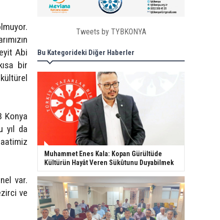
lmuyor.
Tweets by TYBKONYA
rımızın
eyit Abi
Bu Kategorideki Diğer Haberler
kısa bir
kültürel
YB Konya
u yıl da
saatimiz
Muhammet Enes Kala: Kopan Gürültüde
Kültürün Hayât Veren Sükûtunu Duyabilmek
nel var.
zirci ve