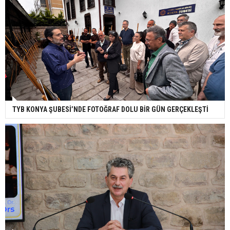
TYB KONYA ŞUBESİ’NDE FOTOĞRAF DOLU BİR GÜN GERÇEKLEŞTİ