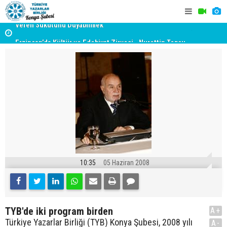
Veren Sükûtunu Duyabilmek
TYB KONYA
Erzincan’da Kültür ve Edebiyat Zirvesi - Nurettin Topçu
GERÇEKLE
Sokağı Açılışı
10:35
05 Haziran 2008
TYB'de iki program birden
A+
Türkiye Yazarlar Birliği (TYB) Konya Şubesi, 2008 yılı
A-