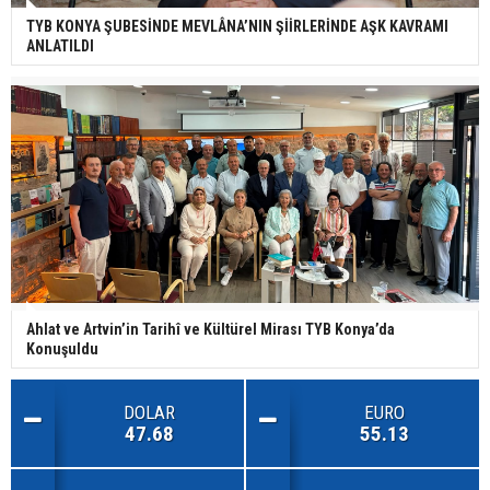
TYB KONYA ŞUBESİNDE MEVLÂNA’NIN ŞİİRLERİNDE AŞK KAVRAMI
ANLATILDI
Ahlat ve Artvin’in Tarihî ve Kültürel Mirası TYB Konya’da
Konuşuldu
DOLAR
EURO
47.68
55.13