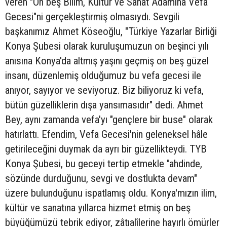
veren "On beş Bilim, Kültür ve Sanat Adamına Vefa
Gecesi"ni gerçekleştirmiş olmasıydı. Sevgili
başkanımız Ahmet Köseoğlu, "Türkiye Yazarlar Birliği
Konya Şubesi olarak kuruluşumuzun on beşinci yılı
anısına Konya'da altmış yaşını geçmiş on beş güzel
insanı, düzenlemiş olduğumuz bu vefa gecesi ile
anıyor, sayıyor ve seviyoruz. Biz biliyoruz ki vefa,
bütün güzelliklerin dışa yansımasıdır" dedi. Ahmet
Bey, aynı zamanda vefa'yı "gençlere bir buse" olarak
hatırlattı. Efendim, Vefa Gecesi'nin geleneksel hâle
getirileceğini duymak da ayrı bir güzellikteydi. TYB
Konya Şubesi, bu geceyi tertip etmekle "ahdinde,
sözünde durduğunu, sevgi ve dostlukta devam"
üzere bulunduğunu ispatlamış oldu. Konya'mızın ilim,
kültür ve sanatına yıllarca hizmet etmiş on beş
büyüğümüzü tebrik ediyor, zâtıalîlerine hayırlı ömürler