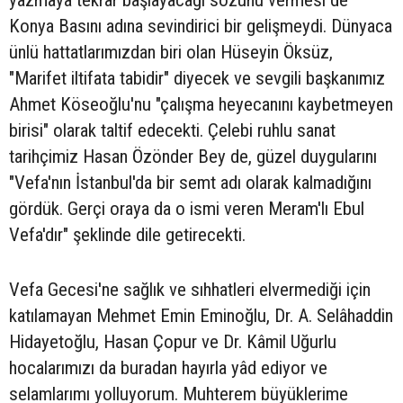
yazmaya tekrar başlayacağı sözünü vermesi de
Konya Basını adına sevindirici bir gelişmeydi. Dünyaca
ünlü hattatlarımızdan biri olan Hüseyin Öksüz,
"Marifet iltifata tabidir" diyecek ve sevgili başkanımız
Ahmet Köseoğlu'nu "çalışma heyecanını kaybetmeyen
birisi" olarak taltif edecekti. Çelebi ruhlu sanat
tarihçimiz Hasan Özönder Bey de, güzel duygularını
"Vefa'nın İstanbul'da bir semt adı olarak kalmadığını
gördük. Gerçi oraya da o ismi veren Meram'lı Ebul
Vefa'dır" şeklinde dile getirecekti.
Vefa Gecesi'ne sağlık ve sıhhatleri elvermediği için
katılamayan Mehmet Emin Eminoğlu, Dr. A. Selâhaddin
Hidayetoğlu, Hasan Çopur ve Dr. Kâmil Uğurlu
hocalarımızı da buradan hayırla yâd ediyor ve
selamlarımı yolluyorum. Muhterem büyüklerime