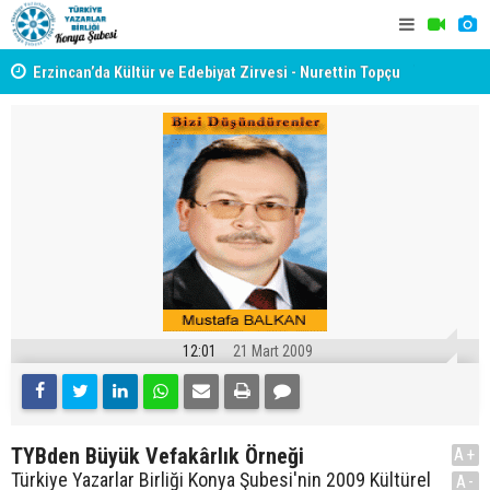
yât
Erzincan’da Kültür ve Edebiyat Zirvesi - Nurettin Topçu
TYB KONYA
Sokağı Açılışı
GERÇEKLE
12:01
21 Mart 2009
TYBden Büyük Vefakârlık Örneği
A+
Türkiye Yazarlar Birliği Konya Şubesi'nin 2009 Kültürel
A-