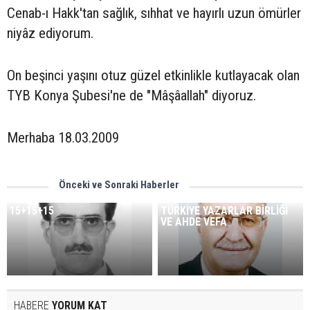
Cenab-ı Hakk'tan sağlık, sıhhat ve hayırlı uzun ömürler
niyâz ediyorum.
On beşinci yaşını otuz güzel etkinlikle kutlayacak olan
TYB Konya Şubesi'ne de "Mâşâallah" diyoruz.
Merhaba 18.03.2009
Önceki ve Sonraki Haberler
15+15+15
TÜRKİYE YAZARLAR BİRLİĞİ
VE AHDE VEFA
HABERE
YORUM KAT