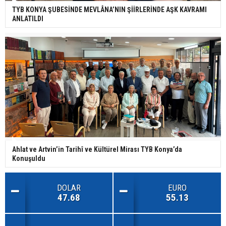
TYB KONYA ŞUBESİNDE MEVLÂNA’NIN ŞİİRLERİNDE AŞK KAVRAMI
ANLATILDI
Ahlat ve Artvin’in Tarihî ve Kültürel Mirası TYB Konya’da
Konuşuldu
DOLAR
EURO
47.68
55.13