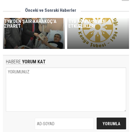
Önceki ve Sonraki Haberler
TYB'DEN ŞAİR KARAKOÇ'A
TYB KONYA ŞUBESİ
ZİYARET
ETKİNLİKLERİ
HABERE
YORUM KAT