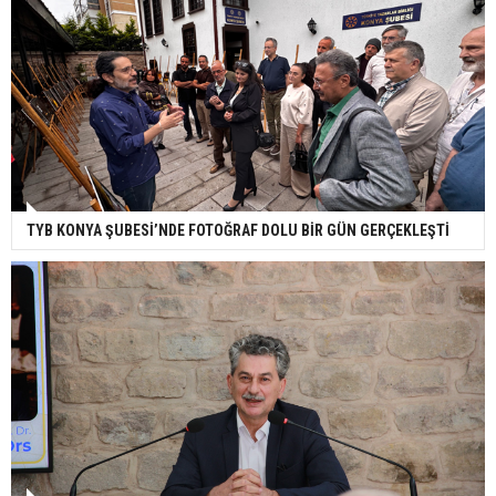
TYB KONYA ŞUBESİ’NDE FOTOĞRAF DOLU BİR GÜN GERÇEKLEŞTİ