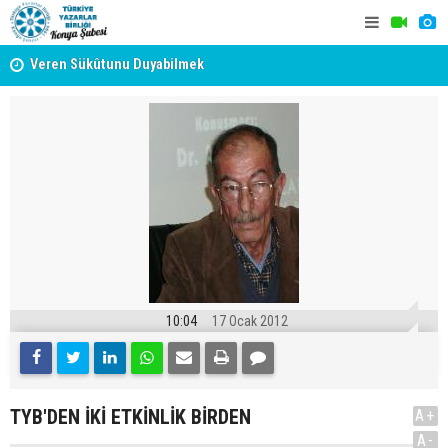
Veren Sükûtunu Duyabilmek
TYB KONYA
Erzincan’da Kültür ve Edebiyat Zirvesi - Nurettin Topçu
GERÇEKLE
Sokağı Açılışı
10:04
17 Ocak 2012
TYB'DEN İKİ ETKİNLİK BİRDEN
A+
A-