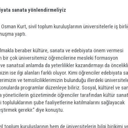
iyata sanata yönlendirmeliyiz
 Osman Kurt, sivil toplum kuruluşlarının üniversitelerle iş birli
konuşma yaptı.
ı olmakla beraber kültüre, sanata ve edebiyata önem vermesi
ün bir çok üniversitemiz öğrencilerine mesleki formasyon
 ve sanatsal anlamda da yeterlilikler kazandırmayı da öncelikl
izin ise ilgi alanları farklı oluyor. Kimi öğrenciler edebiyata s
rimizin ve temsilciliklerimizin bulunduğu illerdeki üniversitele
 konularda programlar düzenleye biliriz. Sosyal, kültürel ve sa
yöneticilerin gözetiminde öğrenciler tarafından kültür sana
i topluluklarının şube faaliyetlerine katılmalarını sağlayacak
eştirmek gerekir.” diye konuştu.
il toplum kuruluşlarının hem de üniversitelerin bilgi birikimi v