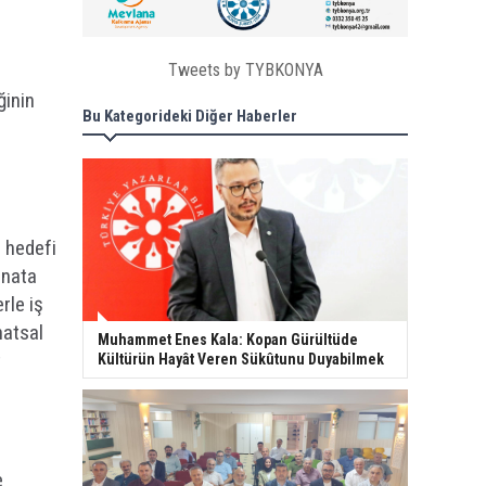
Tweets by TYBKONYA
ğinin
Bu Kategorideki Diğer Haberler
i hedefi
anata
rle iş
natsal
Muhammet Enes Kala: Kopan Gürültüde
t
Kültürün Hayât Veren Sükûtunu Duyabilmek
e