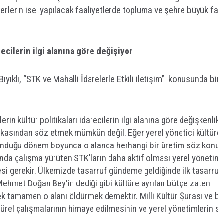
erlerin ise yapılacak faaliyetlerde topluma ve şehre büyük f
recilerin ilgi alanına göre değişiyor
ıklı, “STK ve Mahalli İdarelerle Etkili iletişim” konusunda bi
erin kültür politikaları idarecilerin ilgi alanına göre değişkenli
itikasından söz etmek mümkün değil. Eğer yerel yönetici kültür
unduğu dönem boyunca o alanda herhangi bir üretim söz kon
nda çalışma yürüten STK'ların daha aktif olması yerel yönetim
esi gerekir. Ülkemizde tasarruf gündeme geldiğinde ilk tasarr
. Mehmet Doğan Bey'in dediği gibi kültüre ayrılan bütçe zaten
mek tamamen o alanı öldürmek demektir. Milli Kültür Şurası ve 
ürel çalışmalarının himaye edilmesinin ve yerel yönetimlerin s