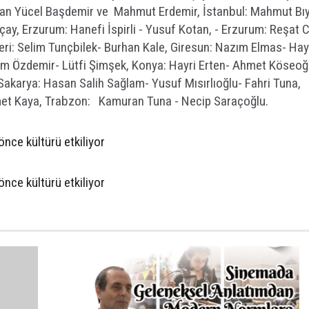
asan Yücel Başdemir ve Mahmut Erdemir, İstanbul: Mahmut Bıyı
çay, Erzurum: Hanefi İspirli - Yusuf Kotan, - Erzurum: Reşat 
eri: Selim Tunçbilek- Burhan Kale, Giresun: Nazım Elmas- Hay
him Özdemir- Lütfi Şimşek, Konya: Hayri Erten- Ahmet Köseoğ
akarya: Hasan Salih Sağlam- Yusuf Mısırlıoğlu- Fahri Tuna,
met Kaya, Trabzon: Kamuran Tuna - Necip Saraçoğlu.