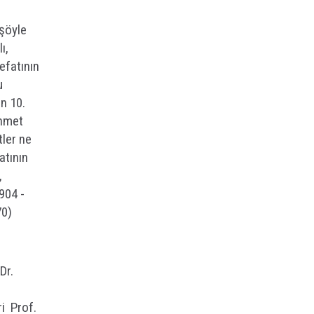
 şöyle
lı,
efatının
u
ın 10.
ehmet
tler ne
atının
,
904 -
70)
Dr.
i Prof.