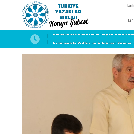
Tari
HAB
uyabilmek
Erzincan’da Kültür ve Edebiyat Zirvesi 