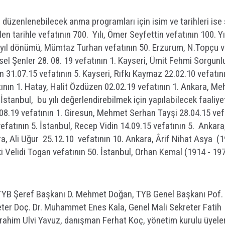
 düzenlenebilecek anma programları için isim ve tarihleri ise
en tarihle vefatının 700. Yılı, Ömer Seyfettin vefatının 100. Yı
 yıl dönümü, Mümtaz Turhan vefatının 50. Erzurum, N.Topçu v
el Şenler 28. 08. 19 vefatının 1. Kayseri, Ümit Fehmi Sorgunl
n 31.07.15 vefatının 5. Kayseri, Rıfkı Kaymaz 22.02.10 vefatın
tının 1. Hatay, Halit Özdüzen 02.02.19 vefatının 1. Ankara, M
 İstanbul, bu yılı değerlendirebilmek için yapılabilecek faaliye
8.19 vefatının 1. Giresun, Mehmet Serhan Tayşi 28.04.15 vef
vefatının 5. İstanbul, Recep Vidin 14.09.15 vefatının 5. Ankara
a, Ali Uğur 25.12.10 vefatının 10. Ankara, Ârif Nihat Asya (1
ki Velidi Togan vefatının 50. İstanbul, Orhan Kemal (1914 - 19
: TYB Şeref Başkanı D. Mehmet Doğan, TYB Genel Başkanı Pof. 
ter Doç. Dr. Muhammet Enes Kala, Genel Mali Sekreter Fatih
rahim Ulvi Yavuz, danışman Ferhat Koç, yönetim kurulu üyeler