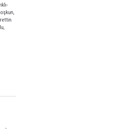
klı-
Coşkun,
rettin
lu,