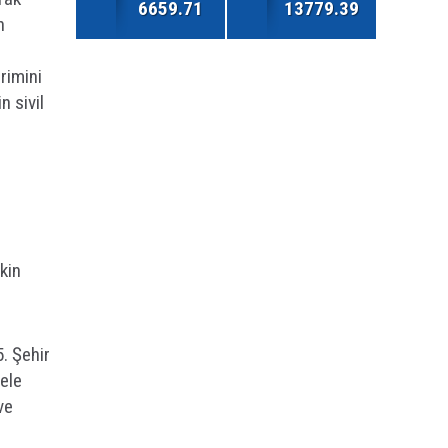
6659.71
13779.39
n
rimini
n sivil
şkin
. Şehir
ele
ve