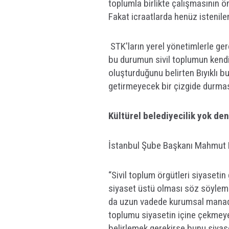
toplumla birlikte çalışmasının ö
Fakat icraatlarda henüz istenile
STK'ların yerel yönetimlerle ger
bu durumun sivil toplumun kendi
oluşturduğunu belirten Bıyıklı b
getirmeyecek bir çizgide durması
Kültürel belediyecilik yok de
İstanbul Şube Başkanı Mahmut Bı
“Sivil toplum örgütleri siyaseti
siyaset üstü olması söz söylem
da uzun vadede kurumsal manada 
toplumu siyasetin içine çekmeye
belirlemek gerekirse bunu siya