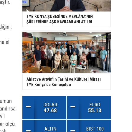
ştır.
TYB KONYA ŞUBESİNDE MEVLÂNA’NIN
ŞİİRLERİNDE AŞK KAVRAMI ANLATILDI
ığını,
halel
Ahlat ve Artvin’in Tarihî ve Kültürel Mirası
TYB Konya’da Konuşuldu
plumun
DOLAR
EURO
andırsa
47.68
55.13
vil
ir ölçü
ALTIN
BIST 100
rak