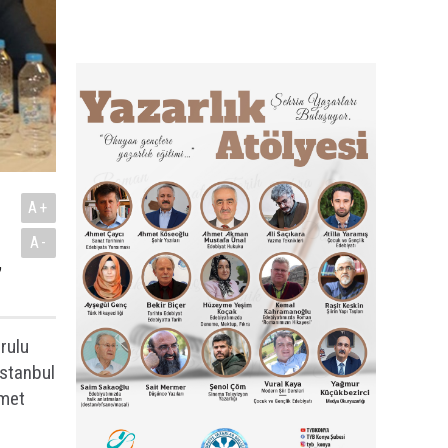
A+
A-
,
rulu
İstanbul
hmet