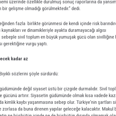
nemi üzerinde özellikle durulmuş sonuç raporlarına da yansımı
n bir gelişme olmadığı görülmektedir.” dedi.
eğinden fazla birlikte görünmesi de kendi içinde risk barındırd
 kaynakları ve dinamikleriyle ayakta duramayacağı algısı
u sebeple sivil toplum en büyük yumuşak gücü olan sivilliğine 
 gerektiğine vurgu yaptı.
necek kadar az
yıklı sözlerini şöyle sürdürdü:
n güdümünde değil siyaset üstü bir çizgide durmalıdır. Sivil to
e gücünü artırır. Siyasetin güdümünde olmak kısa vadede kaz
kimlik kaybı yaşanmasına sebep olur. Türkiye'nin şartları si
 zorlasa da buna direnen yapılar geleceğe kalacaktır. Makul b
setin ne büsbütün içinde ne de büsbütün dışında olmamak ola