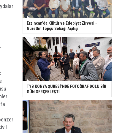
aydalar
Erzincan’da Kültür ve Edebiyat Zirvesi -
Nurettin Topçu Sokağı Açılışı
r
k
e
TYB KONYA ŞUBESİ’NDE FOTOĞRAF DOLU BİR
usu
GÜN GERÇEKLEŞTİ
leri
ufa
benzeri
ivil