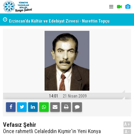
yât
Erzincan’da Kültür ve Edebiyat Zirvesi - Nurettin Topçu
TYB KONYA
Sokağı Açılışı
GERÇEKLE
14:01
21 Nisan 2009
Vefasız Şehir
A+
Önce rahmetli Celaleddin Kişmir'in Yeni Konya
A-