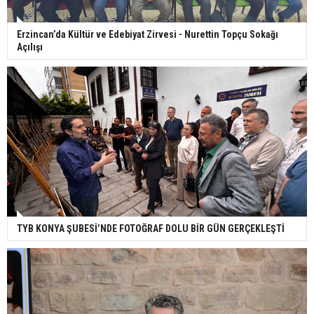
Erzincan’da Kültür ve Edebiyat Zirvesi - Nurettin Topçu Sokağı
Açılışı
TYB KONYA ŞUBESİ’NDE FOTOĞRAF DOLU BİR GÜN GERÇEKLEŞTİ