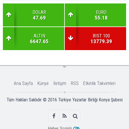
DOLAR
EURO
47.69
55.18
ALTIN
BIST 100
6647.65
13779.39
Ana Sayfa
Künye
İletişim
RSS
Etkinlik Takvimleri
Tüm Hakları Saklıdır © 2016
Türkiye Yazarlar Birliği Konya Şubesi
Haber Scripti