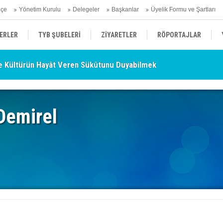
hçe
Yönetim Kurulu
Delegeler
Başkanlar
Üyelik Formu ve Şartları
ERLER
TYB ŞUBELERİ
ZİYARETLER
RÖPORTAJLAR
 Kültürün Hayât Veren Sükûtunu Duyabilmek
TY
ÜYELERİMİZDEN HABERLER
KENDİNİ ARAYAN ŞEHİR
AÇIKLAMA
- Nurettin Topçu Sokağı Açılışı
Demirel