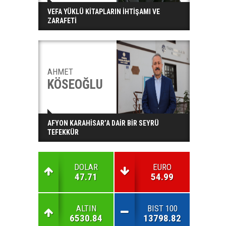
VEFA YÜKLÜ KİTAPLARIN İHTİŞAMI VE
ZARAFETİ
AHMET
KÖSEOĞLU
AFYON KARAHİSAR’A DAİR BİR SEYRÜ
TEFEKKÜR
DOLAR
EURO
47.71
54.99
ALTIN
BIST 100
6530.84
13798.82