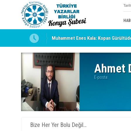
Tari
HAB
Muhammet Enes Kala: Kopan Gürültüde
Erzincan’da Kültür ve Edebiyat Zirvesi 
Ahmet 
E-posta:
Bize Her Yer Bolu Değil…