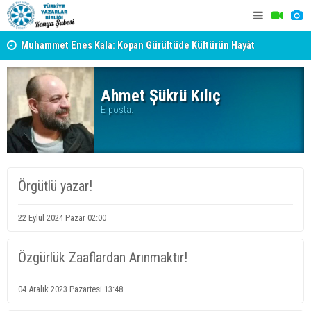
Muhammet Enes Kala: Kopan Gürültüde Kültürün Hayât
TYB KONYA
Veren Sükûtunu Duyabilmek
GERÇEKLE
Erzincan’da Kültür ve Edebiyat Zirvesi - Nurettin Topçu
Ahmet Şükrü Kılıç
E-posta:
Sokağı Açılışı
Örgütlü yazar!
22 Eylül 2024 Pazar 02:00
Özgürlük Zaaflardan Arınmaktır!
04 Aralık 2023 Pazartesi 13:48