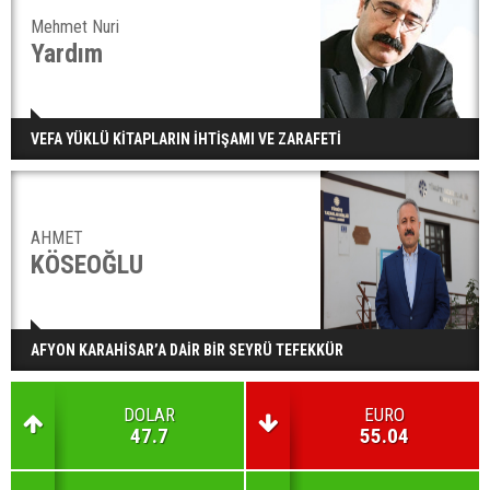
Mehmet Nuri
Yardım
VEFA YÜKLÜ KİTAPLARIN İHTİŞAMI VE ZARAFETİ
AHMET
KÖSEOĞLU
AFYON KARAHİSAR’A DAİR BİR SEYRÜ TEFEKKÜR
DOLAR
EURO
47.7
55.04