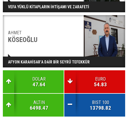
VEFA YÜKLÜ KİTAPLARIN İHTİŞAMI VE ZARAFETİ
AHMET
KÖSEOĞLU
AFYON KARAHİSAR’A DAİR BİR SEYRÜ TEFEKKÜR
DOLAR
EURO
47.64
54.83
ALTIN
BIST 100
6498.47
13798.82