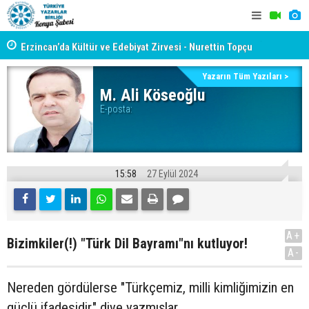
yât
Erzincan’da Kültür ve Edebiyat Zirvesi - Nurettin Topçu
TYB KONYA
Sokağı Açılışı
GERÇEKLE
Yazarın Tüm Yazıları >
M. Ali Köseoğlu
E-posta:
15:58
27 Eylül 2024
A+
Bizimkiler(!) "Türk Dil Bayramı"nı kutluyor!
A-
Nereden gördülerse "Türkçemiz, milli kimliğimizin en
güçlü ifadesidir." diye yazmışlar...