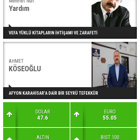
Mehmet Nuri
Yardım
VEFA YÜKLÜ KİTAPLARIN İHTİŞAMI VE ZARAFETİ
AHMET
KÖSEOĞLU
AFYON KARAHİSAR’A DAİR BİR SEYRÜ TEFEKKÜR
DOLAR
EURO
47.6
55.05
ALTIN
BIST 100