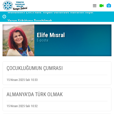
Muhammet Enes Kala: Kopan Gürültüde Kültürün Hayât
Veren Sükûtunu Duyabilmek
TYB KONYA
Erzincan’da Kültür ve Edebiyat Zirvesi - Nurettin Topçu
GERÇEKLE
Sokağı Açılışı
Elife Mısral
E-posta:
ÇOCUKLUĞUMUN ÇUMRASI
15 Nisan 2025 Salı 10:33
ALMANYA'DA TÜRK OLMAK
15 Nisan 2025 Salı 10:32